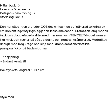
Hitta i butik
Leverans & returer
Detaljer & beskrivning
Storleksguide
Den här säsongen erbjuder COS designteam en sofistikerad tolkning av
ett ikoniskt lagerstylingplagg: den klassiska capen. Dramatisk lång modell
i exklusiv doubleface-kvalitet med merinoull och TENCEL™-lyocell som är
lika mjuk och vacker på båda sidorna och neutralt gråmelerad. Moderiktig
design med hög krage och slejf med knapp samt snedställda
passpoalfickor på båda sidorna.
Knäppning
Endast kemtvätt
Bakstyckets längd är 100,7 cm
Styla med