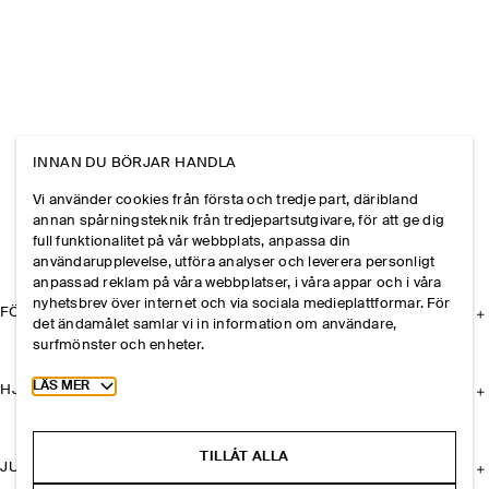
INNAN DU BÖRJAR HANDLA
Vi använder cookies från första och tredje part, däribland
annan spårningsteknik från tredjepartsutgivare, för att ge dig
full funktionalitet på vår webbplats, anpassa din
användarupplevelse, utföra analyser och leverera personligt
anpassad reklam på våra webbplatser, i våra appar och i våra
nyhetsbrev över internet och via sociala medieplattformar. För
FÖRETAGET
det ändamålet samlar vi in information om användare,
surfmönster och enheter.
Toggle more cookie information
LÄS MER
HJÄLP
TILLÅT ALLA
JURIDISK INFORMATION