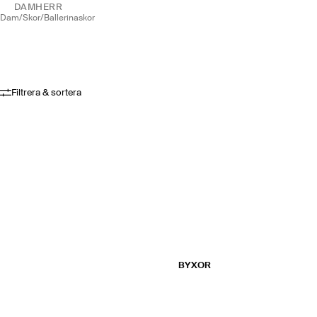
DAM
HERR
dam
/
skor
/
ballerinaskor
Filtrera & sortera
BYXOR