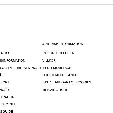
JURIDISK INFORMATION
A OSS
INTEGRITETSPOLICY
NSINFORMATION
VILLKOR
R OCH ÅTERBETALNINGAR
MEDLEMSVILLKOR
ÄTT
COOKIEMEDDELANDE
TKORT
INSTÄLLNINGAR FÖR COOKIES
INGAR
TILLGÄNGLIGHET
A FRÅGOR
TSKÖTSEL
KSGUIDE