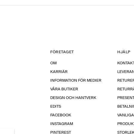
FÖRETAGET
HJÄLP
OM
KONTAKT
KARRIÄR
LEVERA
INFORMATION FÖR MEDIER
RETURE
VÅRA BUTIKER
RETURR
DESIGN OCH HANTVERK
PRESEN
EDITS
BETALN
FACEBOOK
VANLIG
INSTAGRAM
PRODUK
PINTEREST
STORLE