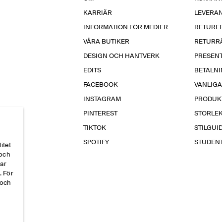
KARRIÄR
LEVERA
INFORMATION FÖR MEDIER
RETURE
VÅRA BUTIKER
RETURR
DESIGN OCH HANTVERK
PRESEN
EDITS
BETALN
FACEBOOK
VANLIG
INSTAGRAM
PRODUK
PINTEREST
STORLE
TIKTOK
STILGUI
SPOTIFY
STUDEN
itet
 och
par
. För
 och