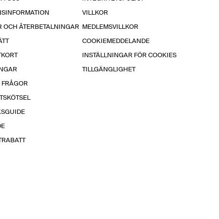
NSINFORMATION
VILLKOR
R OCH ÅTERBETALNINGAR
MEDLEMSVILLKOR
ÄTT
COOKIEMEDDELANDE
TKORT
INSTÄLLNINGAR FÖR COOKIES
INGAR
TILLGÄNGLIGHET
A FRÅGOR
TSKÖTSEL
KSGUIDE
DE
TRABATT