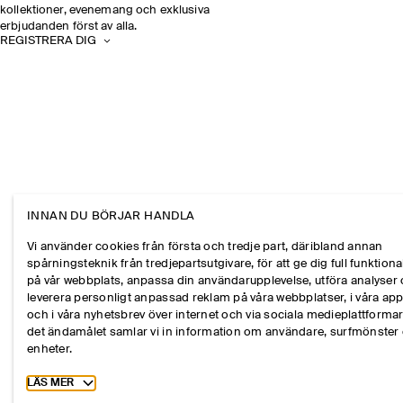
kollektioner, evenemang och exklusiva
erbjudanden först av alla.
REGISTRERA DIG
INNAN DU BÖRJAR HANDLA
Vi använder cookies från första och tredje part, däribland annan
spårningsteknik från tredjepartsutgivare, för att ge dig full funktional
på vår webbplats, anpassa din användarupplevelse, utföra analyser
leverera personligt anpassad reklam på våra webbplatser, i våra ap
och i våra nyhetsbrev över internet och via sociala medieplattformar
det ändamålet samlar vi in information om användare, surfmönster
enheter.
Toggle more cookie information
LÄS MER