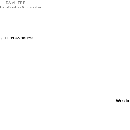
DAM
HERR
dam
/
väskor
/
microväskor
Filtrera & sortera
We didn