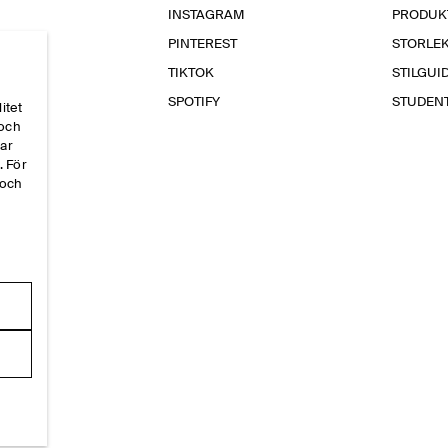
INSTAGRAM
PRODUK
PINTEREST
STORLE
TIKTOK
STILGUI
SPOTIFY
STUDEN
itet
 och
par
. För
 och