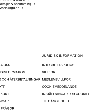
Leverans & returer
Detaljer & beskrivning
Storleksguide
JURIDISK INFORMATION
A OSS
INTEGRITETSPOLICY
NSINFORMATION
VILLKOR
R OCH ÅTERBETALNINGAR
MEDLEMSVILLKOR
ÄTT
COOKIEMEDDELANDE
TKORT
INSTÄLLNINGAR FÖR COOKIES
INGAR
TILLGÄNGLIGHET
A FRÅGOR