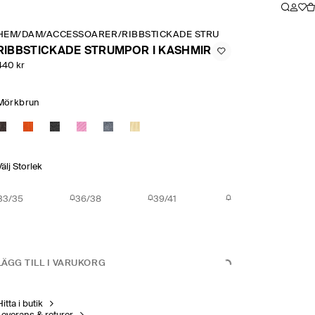
HEM
/
DAM
/
ACCESSOARER
/
RIBBSTICKADE STRUMPOR I KASHMIR
RIBBSTICKADE STRUMPOR I KASHMIR
440 kr
Mörkbrun
Välj Storlek
33/35
36/38
39/41
LÄGG TILL I VARUKORG
itta i butik