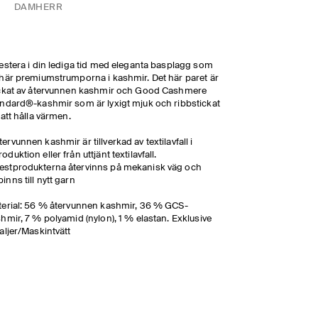
DAM
HERR
estera i din lediga tid med eleganta basplagg som
här premiumstrumporna i kashmir. Det här paret är
ckat av återvunnen kashmir och Good Cashmere
ndard®-kashmir som är lyxigt mjuk och ribbstickat
 att hålla värmen.
tervunnen kashmir är tillverkad av textilavfall i
roduktion eller från uttjänt textilavfall.
estprodukterna återvinns på mekanisk väg och
pinns till nytt garn
erial: 56 % återvunnen kashmir, 36 % GCS-
hmir, 7 % polyamid (nylon), 1 % elastan. Exklusive
aljer/Maskintvätt