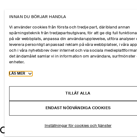
INNAN DU BÖRJAR HANDLA
Vi använder cookies från första och tredje part, däribland annan
spårningsteknik från tredjepartsutgivare, för att ge dig full funktional
på vår webbplats, anpassa din användarupplevelse, utföra analyser
leverera personligt anpassad reklam på våra webbplatser, i våra ap
och i våra nyhetsbrev över internet och via sociala medieplattformar
det ändamålet samlar vi in information om användare, surfmönster
enheter.
Toggle more cookie information
LÄS MER
TILLÅT ALLA
ENDAST NÖDVÄNDIGA COOKIES
Inställningar för cookies och tjänster