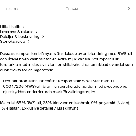
36/38
39/41
Hitta i butik
Leverans & returer
Detaljer & beskrivning
Storleksguide
Dessa strumpor i en blå nyans är stickade av en blandning med RWS-ull
och återvunnen kashmir för en extra mjuk känsla. Strumporna är
förstärkta med inslag av nylon för slittålighet, har en ribbad ovandel som
dubbelvikts för en lagereffekt.
Den här produkten innehåller Responsible Wool Standard TE-
00047206 (RWS) ullfibrer från certifierade gårdar med avseende på
djurskyddsstandarder och markförvaltningsregler.
Material: 65% RWS-ull, 25% återvunnen kashmir, 9% polyamid (Nylon),
1% elastan. Exklusive detaljer / Maskintvätt