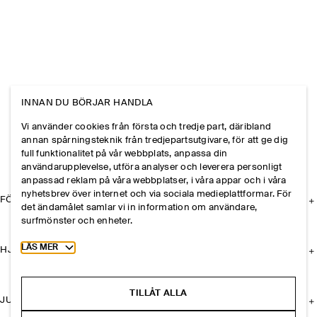
INNAN DU BÖRJAR HANDLA
Vi använder cookies från första och tredje part, däribland
annan spårningsteknik från tredjepartsutgivare, för att ge dig
full funktionalitet på vår webbplats, anpassa din
användarupplevelse, utföra analyser och leverera personligt
anpassad reklam på våra webbplatser, i våra appar och i våra
nyhetsbrev över internet och via sociala medieplattformar. För
FÖRETAGET
det ändamålet samlar vi in information om användare,
surfmönster och enheter.
Toggle more cookie information
LÄS MER
HJÄLP
TILLÅT ALLA
JURIDISK INFORMATION