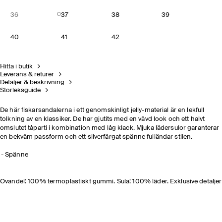
36
37
38
39
40
41
42
Hitta i butik
Leverans & returer
Detaljer & beskrivning
Storleksguide
De här fiskarsandalerna i ett genomskinligt jelly-material är en lekfull
tolkning av en klassiker. De har gjutits med en vävd look och ett halvt
omslutet tåparti i kombination med låg klack. Mjuka lädersulor garanterar
en bekväm passform och ett silverfärgat spänne fulländar stilen.
Spänne
Ovandel: 100% termoplastiskt gummi. Sula: 100% läder. Exklusive detaljer