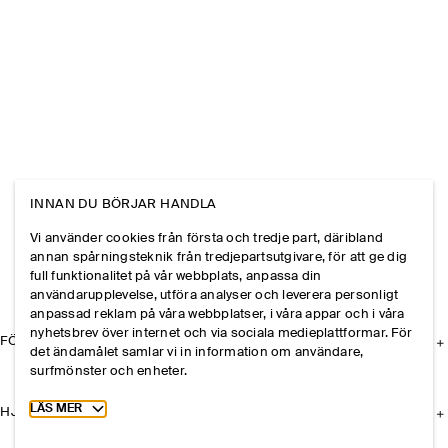
INNAN DU BÖRJAR HANDLA
Vi använder cookies från första och tredje part, däribland
annan spårningsteknik från tredjepartsutgivare, för att ge dig
full funktionalitet på vår webbplats, anpassa din
användarupplevelse, utföra analyser och leverera personligt
anpassad reklam på våra webbplatser, i våra appar och i våra
nyhetsbrev över internet och via sociala medieplattformar. För
FÖRETAGET
det ändamålet samlar vi in information om användare,
surfmönster och enheter.
Toggle more cookie information
LÄS MER
HJÄLP