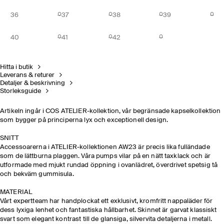
36
37
38
39
40
41
42
Hitta i butik
Leverans & returer
Detaljer & beskrivning
Storleksguide
Artikeln ingår i COS ATELIER-kollektion, vår begränsade kapselkollektion
som bygger på principerna lyx och exceptionell design. ​
SNITT
Accessoarerna i ATELIER-kollektionen AW23 är precis lika fulländade
som de lättburna plaggen. Våra pumps vilar på en nätt taxklack och är
utformade med mjukt rundad öppning i ovanlädret, överdrivet spetsig tå
och bekväm gummisula.
MATERIAL​
Vårt expertteam har handplockat ett exklusivt, kromfritt nappaläder för
dess lyxiga lenhet och fantastiska hållbarhet. Skinnet är garvat klassiskt
svart som elegant kontrast till de glansiga, silvervita detaljerna i metall.