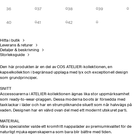
36
37
38
39
40
41
42
Hitta i butik
Leverans & returer
Detaljer & beskrivning
Storleksguide
Den här produkten är en del av COS ATELIER-kollektionen, en
kapselkollektion i begränsad upplaga med lyx och exceptionell design
som grundprinciper. ​
SNITT
Accessoarerna i ATELIER-kollektionen ägnas lika stor uppmärksamhet
som ready-to-wear-plaggen. Dessa moderna boots är försedda med
taxklackar i läder och har en strumpliknande siluett som når halvvägs på
vaden. Designen har en välvd ovan del med ett modernt utskuret parti.
MATERIAL​
Våra specialister valde ett kromfritt nappaläder av premiumkvalitet för de
naturligt mjuka egenskaperna som bara blir bättre med tiden.