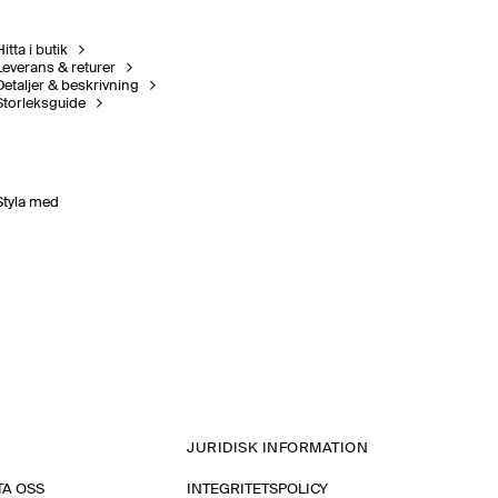
itta i butik
Leverans & returer
Detaljer & beskrivning
Storleksguide
Styla med
JURIDISK INFORMATION
A OSS
INTEGRITETSPOLICY