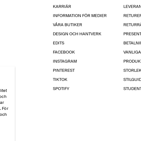
KARRIÄR
LEVERA
INFORMATION FÖR MEDIER
RETURE
VÅRA BUTIKER
RETURR
DESIGN OCH HANTVERK
PRESEN
EDITS
BETALN
FACEBOOK
VANLIG
INSTAGRAM
PRODUK
PINTEREST
STORLE
TIKTOK
STILGUI
SPOTIFY
STUDEN
itet
 och
par
. För
 och