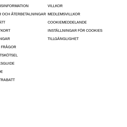
NSINFORMATION
VILLKOR
R OCH ÅTERBETALNINGAR
MEDLEMSVILLKOR
ÄTT
COOKIEMEDDELANDE
TKORT
INSTÄLLNINGAR FÖR COOKIES
INGAR
TILLGÄNGLIGHET
A FRÅGOR
TSKÖTSEL
KSGUIDE
DE
TRABATT