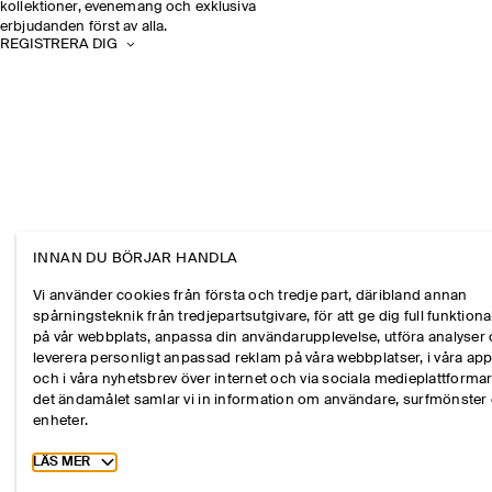
kollektioner, evenemang och exklusiva
erbjudanden först av alla.
REGISTRERA DIG
INNAN DU BÖRJAR HANDLA
Vi använder cookies från första och tredje part, däribland annan
spårningsteknik från tredjepartsutgivare, för att ge dig full funktional
på vår webbplats, anpassa din användarupplevelse, utföra analyser
leverera personligt anpassad reklam på våra webbplatser, i våra ap
och i våra nyhetsbrev över internet och via sociala medieplattformar
det ändamålet samlar vi in information om användare, surfmönster
enheter.
Toggle more cookie information
LÄS MER