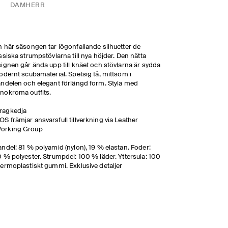
DAM
HERR
 här säsongen tar iögonfallande silhuetter de
ssiska strumpstövlarna till nya höjder. Den nätta
ignen går ända upp till knäet och stövlarna är sydda
odernt scubamaterial. Spetsig tå, mittsöm i
ndelen och elegant förlängd form. Styla med
nokroma outfits.
ragkedja
OS främjar ansvarsfull tillverkning via Leather
orking Group
ndel: 81 % polyamid (nylon), 19 % elastan. Foder:
 % polyester. Strumpdel: 100 % läder. Yttersula: 100
ermoplastiskt gummi. Exklusive detaljer