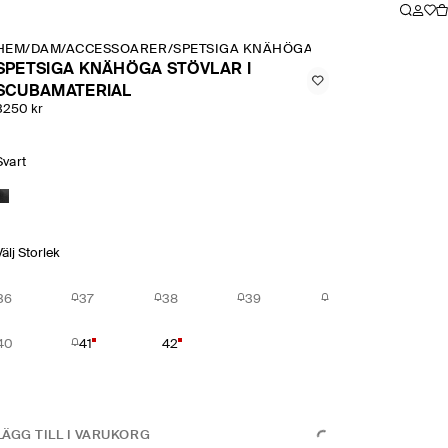
HEM
/
DAM
/
ACCESSOARER
/
SPETSIGA KNÄHÖGA STÖVLAR I SCUBAM
SPETSIGA KNÄHÖGA STÖVLAR I
SCUBAMATERIAL
3250 kr
Svart
Välj Storlek
36
37
38
39
40
41
42
LÄGG TILL I VARUKORG