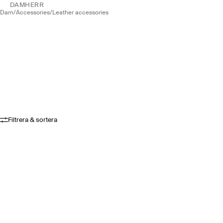
DAM
HERR
dam
/
accessories
/
leather accessories
Filtrera & sortera