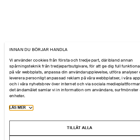
INNAN DU BÖRJAR HANDLA
Vi använder cookies från första och tredje part, däribland annan
spårningsteknik från tredjepartsutgivare, för att ge dig full funktional
på vår webbplats, anpassa din användarupplevelse, utföra analyser
leverera personligt anpassad reklam på våra webbplatser, i våra ap
och i våra nyhetsbrev över internet och via sociala medieplattformar
det ändamålet samlar vi in information om användare, surfmönster
enheter.
Toggle more cookie information
LÄS MER
TILLÅT ALLA