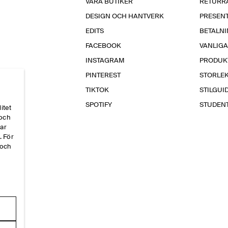
VÅRA BUTIKER
RETURR
DESIGN OCH HANTVERK
PRESEN
EDITS
BETALN
FACEBOOK
VANLIG
INSTAGRAM
PRODUK
PINTEREST
STORLE
TIKTOK
STILGUI
SPOTIFY
STUDEN
itet
 och
par
. För
 och