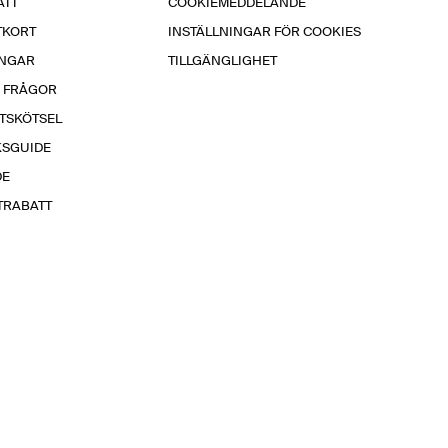
ÄTT
COOKIEMEDDELANDE
TKORT
INSTÄLLNINGAR FÖR COOKIES
INGAR
TILLGÄNGLIGHET
A FRÅGOR
TSKÖTSEL
KSGUIDE
DE
TRABATT