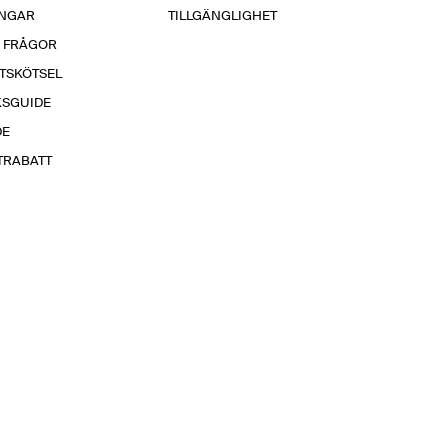
INGAR
TILLGÄNGLIGHET
A FRÅGOR
TSKÖTSEL
KSGUIDE
DE
TRABATT