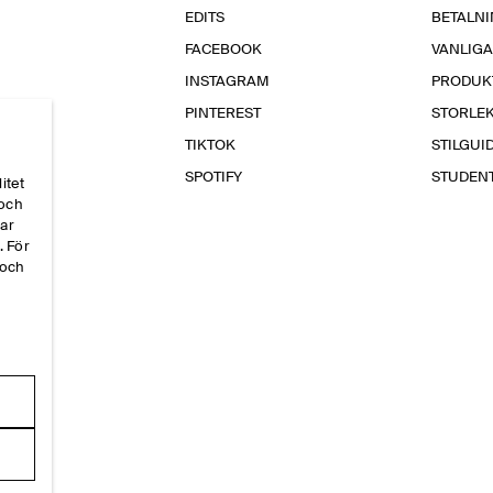
EDITS
BETALN
FACEBOOK
VANLIG
INSTAGRAM
PRODUK
PINTEREST
STORLE
TIKTOK
STILGUI
SPOTIFY
STUDEN
itet
 och
par
. För
 och