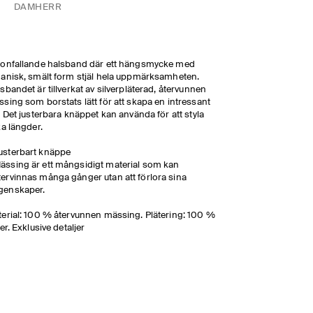
DAM
HERR
onfallande halsband där ett hängsmycke med
anisk, smält form stjäl hela uppmärksamheten.
sbandet är tillverkat av silverpläterad, återvunnen
sing som borstats lätt för att skapa en intressant
. Det justerbara knäppet kan använda för att styla
ka längder.
usterbart knäppe
ässing är ett mångsidigt material som kan
tervinnas många gånger utan att förlora sina
genskaper.
erial: 100 % återvunnen mässing. Plätering: 100 %
ver. Exklusive detaljer