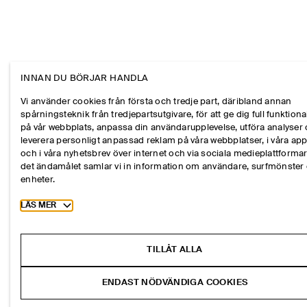
INNAN DU BÖRJAR HANDLA
Vi använder cookies från första och tredje part, däribland annan
spårningsteknik från tredjepartsutgivare, för att ge dig full funktional
på vår webbplats, anpassa din användarupplevelse, utföra analyser
leverera personligt anpassad reklam på våra webbplatser, i våra ap
och i våra nyhetsbrev över internet och via sociala medieplattformar
det ändamålet samlar vi in information om användare, surfmönster
enheter.
Toggle more cookie information
LÄS MER
TILLÅT ALLA
ENDAST NÖDVÄNDIGA COOKIES