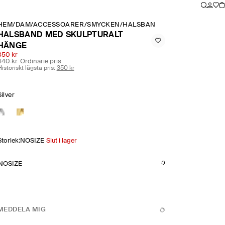
HEM
/
DAM
/
ACCESSOARER
/
SMYCKEN
/
HALSBAND MED SKULPTURAL
HALSBAND MED SKULPTURALT
HÄNGE
350 kr
440 kr
Ordinarie pris
istoriskt lägsta pris:
350 kr
Silver
Storlek
:
NOSIZE
Slut i lager
NOSIZE
MEDDELA MIG