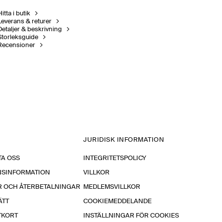
itta i butik
Leverans & returer
Detaljer & beskrivning
Storleksguide
Recensioner
JURIDISK INFORMATION
A OSS
INTEGRITETSPOLICY
NSINFORMATION
VILLKOR
R OCH ÅTERBETALNINGAR
MEDLEMSVILLKOR
ÄTT
COOKIEMEDDELANDE
TKORT
INSTÄLLNINGAR FÖR COOKIES