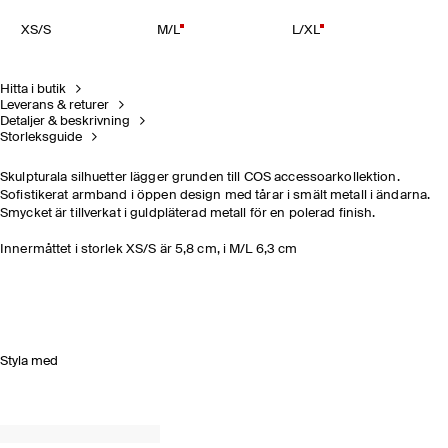
XS/S
M/L
L/XL
Hitta i butik
Leverans & returer
Detaljer & beskrivning
Storleksguide
Skulpturala silhuetter lägger grunden till COS accessoarkollektion.
Sofistikerat armband i öppen design med tårar i smält metall i ändarna.
Smycket är tillverkat i guldpläterad metall för en polerad finish.
Innermåttet i storlek XS/S är 5,8 cm, i M/L 6,3 cm
Styla med