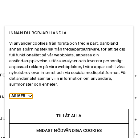
INNAN DU BÖRJAR HANDLA
Vi använder cookies från första och tredje part, däribland
annan spårningsteknik från tredjepartsutgivare, för att ge dig
full funktionalitet på vår webbplats, anpassa din
användarupplevelse, utföra analyser och leverera personligt
anpassad reklam på våra webbplatser, i våra appar och i våra
nyhetsbrev över internet och via sociala medieplattformar. För
FÖRETAGET
det ändamålet samlar vi in information om användare,
surfmönster och enheter.
Toggle more cookie information
LÄS MER
HJÄLP
TILLÅT ALLA
JURIDISK INFORMATION
ENDAST NÖDVÄNDIGA COOKIES
+
1