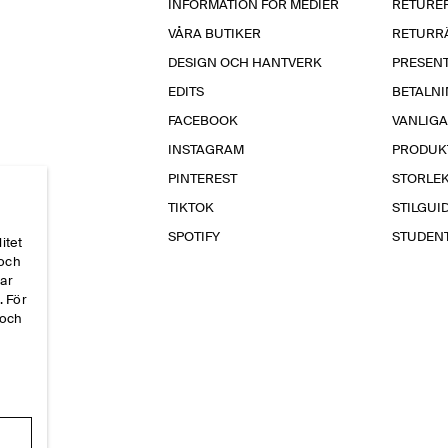
INFORMATION FÖR MEDIER
RETURE
VÅRA BUTIKER
RETURR
DESIGN OCH HANTVERK
PRESEN
EDITS
BETALN
FACEBOOK
VANLIG
INSTAGRAM
PRODUK
PINTEREST
STORLE
TIKTOK
STILGUI
SPOTIFY
STUDEN
itet
 och
par
. För
 och