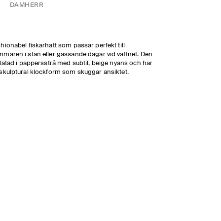
DAM
HERR
hionabel fiskarhatt som passar perfekt till
maren i stan eller gassande dagar vid vattnet. Den
flätad i pappersstrå med subtil, beige nyans och har
skulptural klockform som skuggar ansiktet.