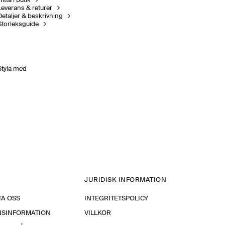
itta i butik
Leverans & returer
Detaljer & beskrivning
Storleksguide
Styla med
JURIDISK INFORMATION
A OSS
INTEGRITETSPOLICY
NSINFORMATION
VILLKOR