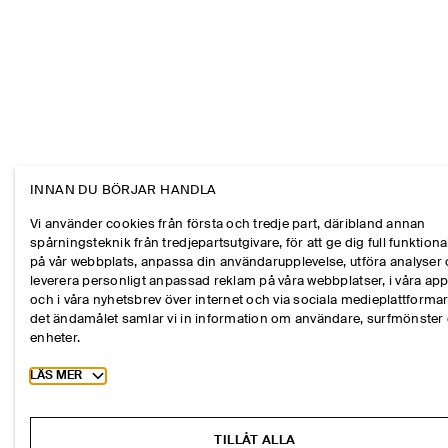
INNAN DU BÖRJAR HANDLA
Vi använder cookies från första och tredje part, däribland annan
spårningsteknik från tredjepartsutgivare, för att ge dig full funktional
på vår webbplats, anpassa din användarupplevelse, utföra analyser
leverera personligt anpassad reklam på våra webbplatser, i våra ap
och i våra nyhetsbrev över internet och via sociala medieplattformar
det ändamålet samlar vi in information om användare, surfmönster
enheter.
Toggle more cookie information
LÄS MER
TILLÅT ALLA