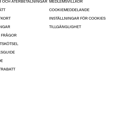
R OCH ÅTERBETALNINGAR
MEDLEMSVILLKOR
ÄTT
COOKIEMEDDELANDE
TKORT
INSTÄLLNINGAR FÖR COOKIES
INGAR
TILLGÄNGLIGHET
A FRÅGOR
TSKÖTSEL
KSGUIDE
DE
TRABATT