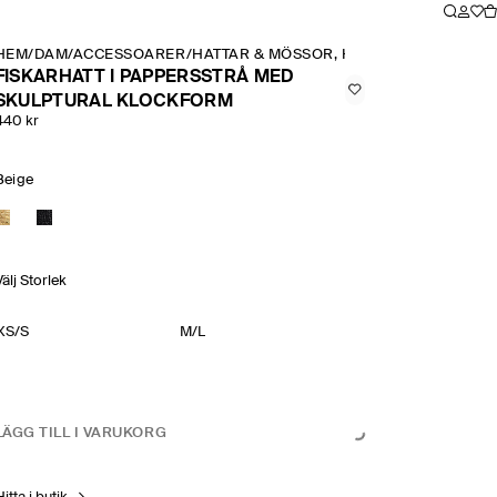
HEM
/
DAM
/
ACCESSOARER
/
HATTAR & MÖSSOR, HALSDUKAR
/
FISKAR
FISKARHATT I PAPPERSSTRÅ MED
SKULPTURAL KLOCKFORM
440 kr
Beige
Välj Storlek
XS/S
M/L
LÄGG TILL I VARUKORG