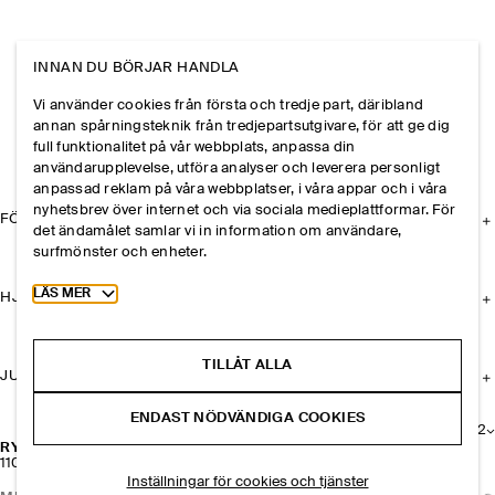
INNAN DU BÖRJAR HANDLA
Vi använder cookies från första och tredje part, däribland
annan spårningsteknik från tredjepartsutgivare, för att ge dig
full funktionalitet på vår webbplats, anpassa din
användarupplevelse, utföra analyser och leverera personligt
anpassad reklam på våra webbplatser, i våra appar och i våra
nyhetsbrev över internet och via sociala medieplattformar. För
FÖRETAGET
det ändamålet samlar vi in information om användare,
surfmönster och enheter.
Toggle more cookie information
LÄS MER
HJÄLP
TILLÅT ALLA
JURIDISK INFORMATION
ENDAST NÖDVÄNDIGA COOKIES
+
2
RYNKAD VÄSKA I LÄDER
1100 kr
Inställningar för cookies och tjänster