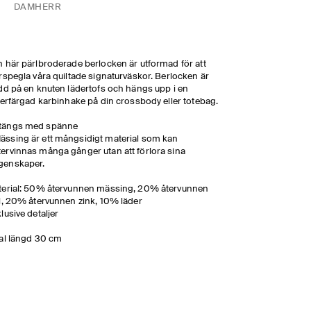
DAM
HERR
 här pärlbroderade berlocken är utformad för att
rspegla våra quiltade signaturväskor. Berlocken är
dd på en knuten lädertofs och hängs upp i en
verfärgad karbinhake på din crossbody eller totebag.
tängs med spänne
ässing är ett mångsidigt material som kan
tervinnas många gånger utan att förlora sina
genskaper.
terial: 50% återvunnen mässing, 20% återvunnen
l, 20% återvunnen zink, 10% läder
lusive detaljer
al längd 30 cm