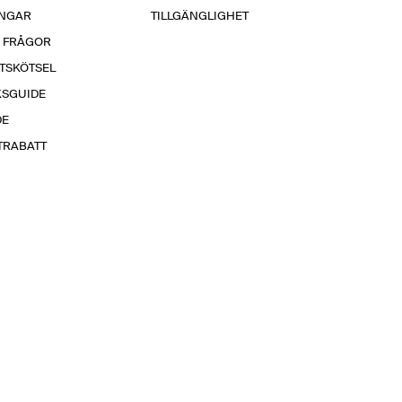
INGAR
TILLGÄNGLIGHET
A FRÅGOR
TSKÖTSEL
KSGUIDE
DE
TRABATT