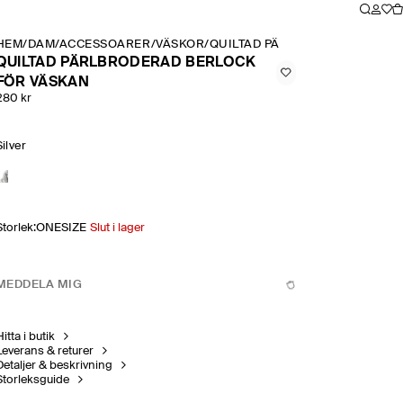
HEM
/
DAM
/
ACCESSOARER
/
VÄSKOR
/
QUILTAD PÄRLBRODERAD BERL
QUILTAD PÄRLBRODERAD BERLOCK
FÖR VÄSKAN
280 kr
Silver
Storlek
:
ONESIZE
Slut i lager
MEDDELA MIG
itta i butik
Leverans & returer
Detaljer & beskrivning
Storleksguide