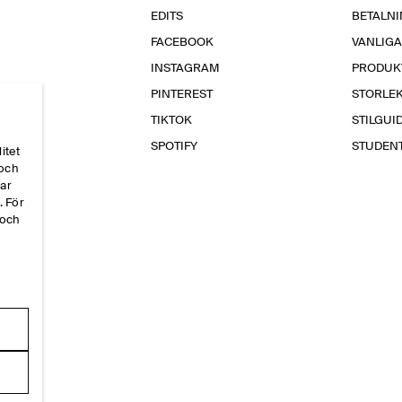
EDITS
BETALN
FACEBOOK
VANLIG
INSTAGRAM
PRODUK
PINTEREST
STORLE
TIKTOK
STILGUI
SPOTIFY
STUDEN
itet
 och
par
. För
 och