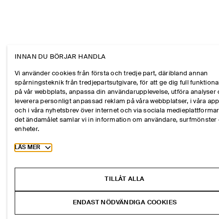
INNAN DU BÖRJAR HANDLA
Vi använder cookies från första och tredje part, däribland annan
spårningsteknik från tredjepartsutgivare, för att ge dig full funktional
på vår webbplats, anpassa din användarupplevelse, utföra analyser
leverera personligt anpassad reklam på våra webbplatser, i våra ap
och i våra nyhetsbrev över internet och via sociala medieplattformar
det ändamålet samlar vi in information om användare, surfmönster
enheter.
Toggle more cookie information
LÄS MER
TILLÅT ALLA
ENDAST NÖDVÄNDIGA COOKIES