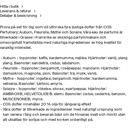
Hitta i butik
Leverans & returer
Detaljer & beskrivning
Prova på-set för dig som vill utforska fyra ljuvliga dofter från COS
Perfumery: Auburn, Fleuriste, Mythe och Solaire. Våra eau de parfums är
tillverkade i Grasse i Frankrike av skickliga parfymmakare och
omsorgsfullt framställda med naturliga ingredienser av hög kvalitet för
varaktig intensitet.
Auburn – toppnoter: kaffe, kardemumma, nejlika. Hjärtnoter: vanilj, ylang
ylang. Basnoter: sandelträ, cistus, labdanum.
Fleuriste – toppnoter: bergamott, rosépeppar, mandarin. Hjärtnoter:
damaskros, magnolia, pion. Basnoter: trä, mysk, vanilj.
Mythe – toppnoter: ingefära, bergamott. Hjärtnoter: kardemumma,
vetiveria. Basnoter: luktviol, amyris.
Solaire – toppnoter: rökelse, storax, svartpeppar. Hjärtnoter:
AMBROX®, HELVETOLIDE®, elemi. Basnoter: cistus, cederträ, benzoin,
MUSCENONE®, myrra.
COS dofter innehåller 20 % olja för långvarig effekt
Våra dofter är tillverkade av ingredienser med naturligt ursprung som
kan variera i färg och bevaras bäst om de förvaras svalt och mörkt utan
att utsättas för solljus och med korken ordentligt på.