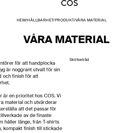
HEM
/
HÅLLBARHET
/
PRODUKT
/
VÅRA MATERIAL
VÅRA MATERIAL
Skötselråd
ntörer för att handplocka
g är noggrant utvalt för sin
 och finish för att
arhet.
r är en prioritet hos COS. Vi
åra material och utvärderar
erställa att det passar för
 tillverkade av de finaste
m håller länge, från T-shirts
 kompakt finish till
stickade