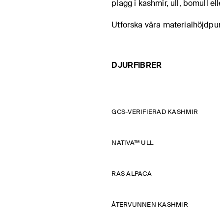
plagg i kashmir, ull, bomull el
Utforska våra materialhöjdpu
DJURFIBRER
GCS-VERIFIERAD KASHMIR
NATIVA™ ULL
RAS ALPACA
ÅTERVUNNEN KASHMIR