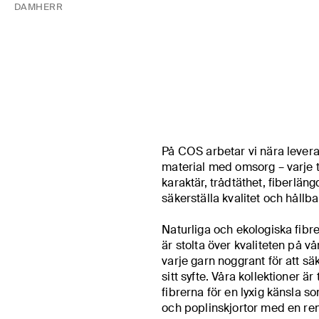
DAM
HERR
På COS arbetar vi nära levera
material med omsorg – varje ty
karaktär, trådtäthet, fiberlängd
säkerställa kvalitet och hållb
Naturliga och ekologiska fibre
är stolta över kvaliteten på v
varje garn noggrant för att säk
sitt syfte. Våra kollektioner är
fibrerna för en lyxig känsla so
och poplinskjortor med en ren,