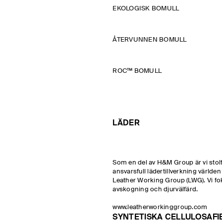
EKOLOGISK BOMULL
ÅTERVUNNEN BOMULL
ROC™ BOMULL
LÄDER
Som en del av H&M Group är vi stol
ansvarsfull lädertillverkning värld
Leather Working Group (LWG). Vi fok
avskogning och djurvälfärd.
www.leatherworkinggroup.com
SYNTETISKA CELLULOSAFI