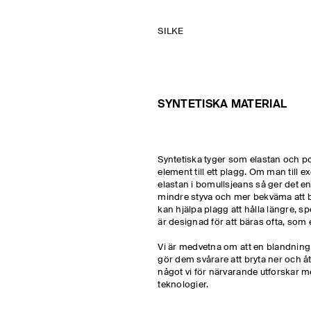
SILKE
SYNTETISKA MATERIAL
Syntetiska tyger som elastan och poly
element till ett plagg. Om man till ex
elastan i bomullsjeans så ger det en 
mindre styva och mer bekväma att b
kan hjälpa plagg att hålla längre, s
är designad för att bäras ofta, som 
Vi är medvetna om att en blandning 
gör dem svårare att bryta ner och åte
något vi för närvarande utforskar m
teknologier.