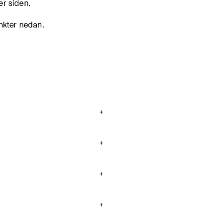
ler siden
.
nkter nedan.