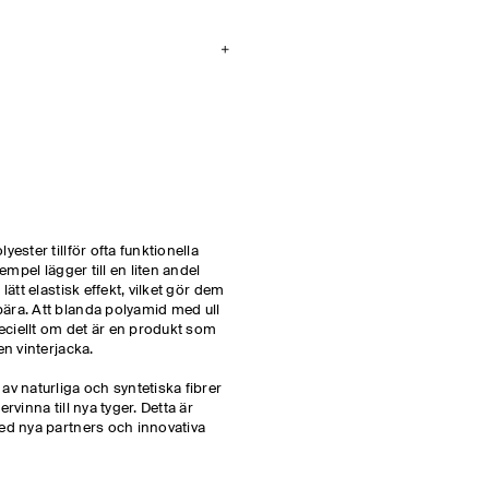
ester tillför ofta funktionella
empel lägger till en liten andel
lätt elastisk effekt, vilket gör dem
ära. Att blanda polyamid med ull
peciellt om det är en produkt som
en vinterjacka.
av naturliga och syntetiska fibrer
rvinna till nya tyger. Detta är
ed nya partners och innovativa