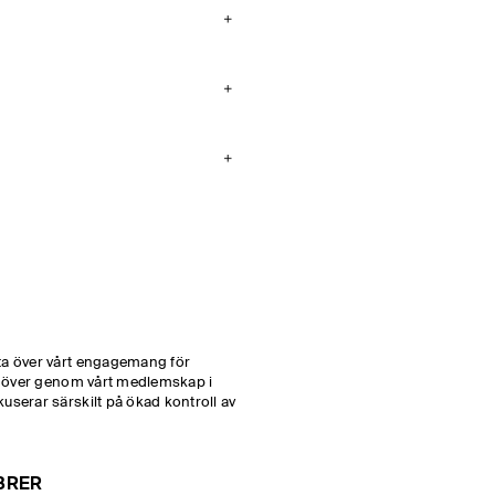
ta över vårt engagemang för
en över genom vårt medlemskap i
userar särskilt på ökad kontroll av
BRER