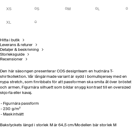
XS
S
M
L
XL
Hitta i butik
Leverans & returer
Detaljer & beskrivning
Storleksguide
Recensioner
Den här säsongen presenterar COS designteam en hudnära T-
shirtkollektion. Vår långärmade variant är sydd i bomullsjersey med en
nypa stretch, som finribbats för att passformen ska smita åt över bröstet
och armen. Figurnära silhuett som bildar snygg kontrast till en oversized
skjorta eller kavaj.
Figurnära passform
230 g/m²
Maskintvätt
Bakstyckets längd i storlek M är 64,5 cm/Modellen bär storlek M