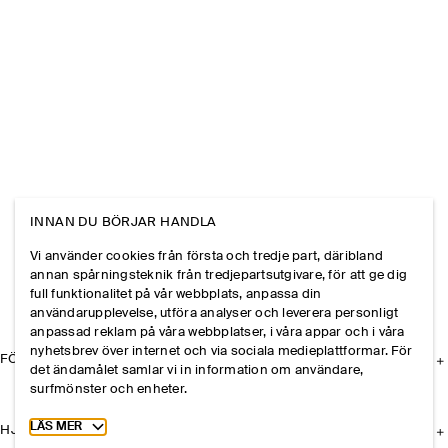
INNAN DU BÖRJAR HANDLA
Vi använder cookies från första och tredje part, däribland
annan spårningsteknik från tredjepartsutgivare, för att ge dig
full funktionalitet på vår webbplats, anpassa din
användarupplevelse, utföra analyser och leverera personligt
anpassad reklam på våra webbplatser, i våra appar och i våra
nyhetsbrev över internet och via sociala medieplattformar. För
FÖRETAGET
det ändamålet samlar vi in information om användare,
surfmönster och enheter.
Toggle more cookie information
LÄS MER
HJÄLP