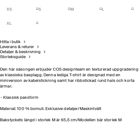
XS
S
M
L
XL
Hitta i butik
Leverans & returer
Detaljer & beskrivning
Storleksguide
Den här säsongen erbjuder COS designteam en texturerad uppgradering
av klassiska basplagg. Denna lediga T-shirt är designad med en
miniversion av kabelstickning samt har ribbstickad rund hals och korta
ärmar.
Klassisk passform
Material: 100 % bomull. Exklusive detaljer/Maskintvätt
Bakstyckets längd i storlek M är 65,5 cm/Modellen bär storlek M