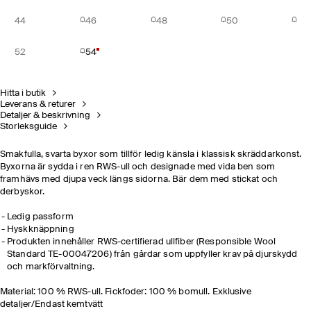
44
46
48
50
52
54
Hitta i butik
Leverans & returer
Detaljer & beskrivning
Storleksguide
Smakfulla, svarta byxor som tillför ledig känsla i klassisk skräddarkonst.
Byxorna är sydda i ren RWS-ull och designade med vida ben som
framhävs med djupa veck längs sidorna. Bär dem med stickat och
derbyskor.
Ledig passform
Hyskknäppning
Produkten innehåller RWS-certifierad ullfiber (Responsible Wool
Standard TE-00047206) från gårdar som uppfyller krav på djurskydd
och markförvaltning.
Material: 100 % RWS-ull. Fickfoder: 100 % bomull. Exklusive
detaljer/Endast kemtvätt