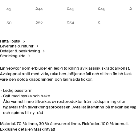
42
44
46
48
50
52
54
Hitta i butik
Leverans & returer
Detaljer & beskrivning
Storleksguide
Linnebyxor som erbjuder en ledig tolkning av klassisk skräddarkonst.
Avslappnat snitt med vida, raka ben, böljande fall och stilren finish tack
vare den dolda knäppningen och lågmälda fickor.
Ledig passform
Gylf med hyska och hake
Återvunnet linne tillverkas av restprodukter från trådspinning eller
tygavfall från tillverkningsprocessen. Avfallet återvinns på mekanisk väg
och spinns till ny tråd
Material: 70 % linne, 30 % återvunnet linne. Fickfoder: 100 % bomull.
Exklusive detaljer/Maskintvätt