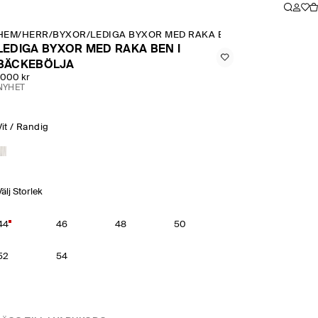
HEM
/
HERR
/
BYXOR
/
LEDIGA BYXOR MED RAKA BEN I BÄCKEBÖLJA
LEDIGA BYXOR MED RAKA BEN I
BÄCKEBÖLJA
1000 kr
NYHET
Vit / Randig
Välj Storlek
44
46
48
50
52
54