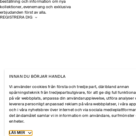
beställning och information om nya
kollektioner, evenemang och exklusiva
erbjudanden först av alla.
REGISTRERA DIG
INNAN DU BÖRJAR HANDLA
Vi använder cookies från första och tredje part, däribland annan
spårningsteknik från tredjepartsutgivare, för att ge dig full funktional
på vår webbplats, anpassa din användarupplevelse, utföra analyser
leverera personligt anpassad reklam på våra webbplatser, i våra ap
och i våra nyhetsbrev över internet och via sociala medieplattformar
det ändamålet samlar vi in information om användare, surfmönster
enheter.
Toggle more cookie information
LÄS MER