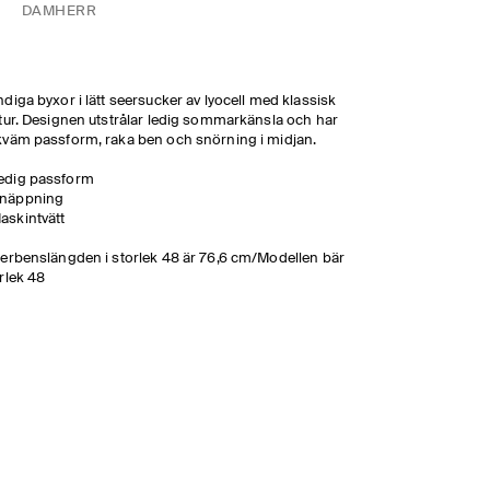
DAM
HERR
diga byxor i lätt seersucker av lyocell med klassisk
tur. Designen utstrålar ledig sommarkänsla och har
väm passform, raka ben och snörning i midjan.
edig passform
näppning
askintvätt
erbenslängden i storlek 48 är 76,6 cm/Modellen bär
rlek 48