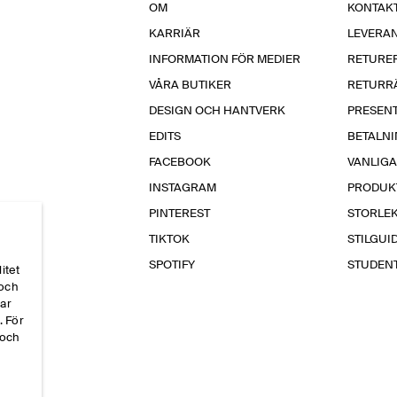
OM
KONTAKT
KARRIÄR
LEVERA
INFORMATION FÖR MEDIER
RETURE
VÅRA BUTIKER
RETURR
DESIGN OCH HANTVERK
PRESEN
EDITS
BETALN
FACEBOOK
VANLIG
INSTAGRAM
PRODUK
PINTEREST
STORLE
TIKTOK
STILGUI
SPOTIFY
STUDEN
itet
 och
par
. För
 och