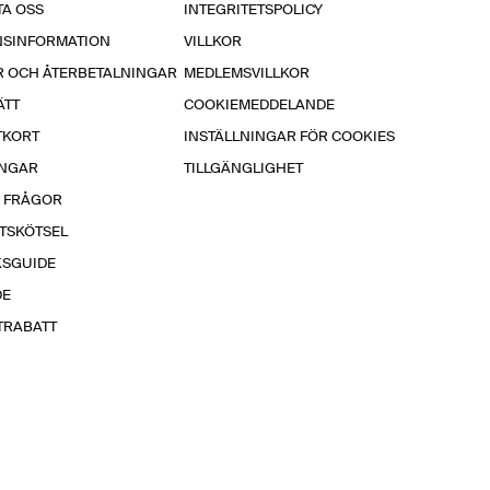
A OSS
INTEGRITETSPOLICY
NSINFORMATION
VILLKOR
R OCH ÅTERBETALNINGAR
MEDLEMSVILLKOR
ÄTT
COOKIEMEDDELANDE
TKORT
INSTÄLLNINGAR FÖR COOKIES
INGAR
TILLGÄNGLIGHET
A FRÅGOR
TSKÖTSEL
KSGUIDE
DE
TRABATT