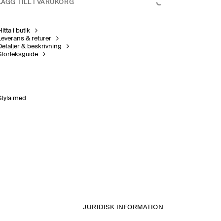
LÄGG TILL I VARUKORG
itta i butik
Leverans & returer
Detaljer & beskrivning
Storleksguide
Styla med
JURIDISK INFORMATION