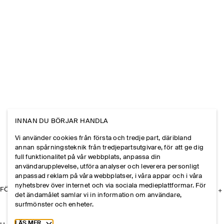
INNAN DU BÖRJAR HANDLA
Vi använder cookies från första och tredje part, däribland
annan spårningsteknik från tredjepartsutgivare, för att ge dig
full funktionalitet på vår webbplats, anpassa din
användarupplevelse, utföra analyser och leverera personligt
anpassad reklam på våra webbplatser, i våra appar och i våra
nyhetsbrev över internet och via sociala medieplattformar. För
FÖRETAGET
det ändamålet samlar vi in information om användare,
surfmönster och enheter.
Toggle more cookie information
LÄS MER