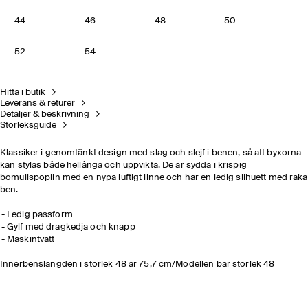
44
46
48
50
52
54
Hitta i butik
Leverans & returer
Detaljer & beskrivning
Storleksguide
Klassiker i genomtänkt design med slag och slejf i benen, så att byxorna
kan stylas både hellånga och uppvikta. De är sydda i krispig
bomullspoplin med en nypa luftigt linne och har en ledig silhuett med raka
ben.
Ledig passform
Gylf med dragkedja och knapp
Maskintvätt
Innerbenslängden i storlek 48 är 75,7 cm/Modellen bär storlek 48