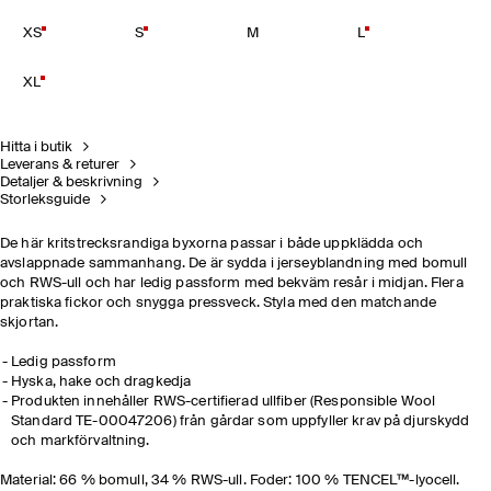
XS
S
M
L
XL
Hitta i butik
Leverans & returer
Detaljer & beskrivning
Storleksguide
De här kritstrecksrandiga byxorna passar i både uppklädda och
avslappnade sammanhang. De är sydda i jerseyblandning med bomull
och RWS-ull och har ledig passform med bekväm resår i midjan. Flera
praktiska fickor och snygga pressveck. Styla med den matchande
skjortan.
Ledig passform
Hyska, hake och dragkedja
Produkten innehåller RWS-certifierad ullfiber (Responsible Wool
Standard TE-00047206) från gårdar som uppfyller krav på djurskydd
och markförvaltning.
Material: 66 % bomull, 34 % RWS-ull. Foder: 100 % TENCEL™-lyocell.