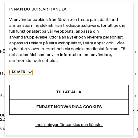
INNAN DU BÖRJAR HANDLA
Vi använder cookies från första och tredje part, däribland
annan spårningsteknik från tredjepartsutgivare, för att ge dig
full funktionalitet på vår webbplats, anpassa din
användarupplevelse, utföra analyser och leverera personligt
anpassad reklam på våra webbplatser, i våra appar och i våra
nyhetsbrev över internet och via sociala medieplattformar. För
FÖRETAGET
det ändamålet samlar vi in information om användare,
surfmönster och enheter.
Toggle more cookie information
LÄS MER
HJÄLP
TILLÅT ALLA
JURIDISK INFORMATION
ENDAST NÖDVÄNDIGA COOKIES
+
1
ULLBYXOR MED PRESSVECK
2200 kr
Inställningar för cookies och tjänster
VÄLJ STORLEK