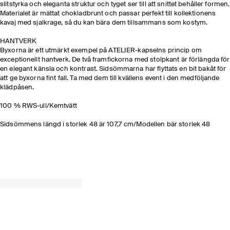
slitstyrka och eleganta struktur och tyget ser till att snittet behåller formen.
Materialet är mättat chokladbrunt och passar perfekt till kollektionens
kavaj med sjalkrage
, så du kan bära dem tillsammans som kostym.
HANTVERK​
Byxorna är ett utmärkt exempel på ATELIER-kapselns princip om
exceptionellt hantverk. De två framfickorna med stolpkant är förlängda för
en elegant känsla och kontrast. Sidsömmarna har flyttats en bit bakåt för
att ge byxorna fint fall. Ta med dem till kvällens event i den medföljande
klädpåsen.
100 % RWS-ull/Kemtvätt
Sidsömmens längd i storlek 48 är 107,7 cm/Modellen bär storlek 48