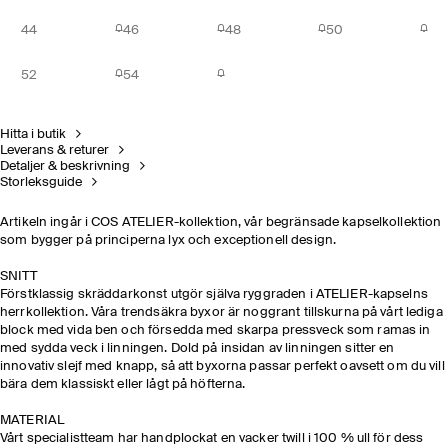
44
46
48
50
52
54
Hitta i butik
Leverans & returer
Detaljer & beskrivning
Storleksguide
Artikeln ingår i COS ATELIER-kollektion, vår begränsade kapselkollektion
som bygger på principerna lyx och exceptionell design. ​
SNITT ​
Förstklassig skräddarkonst utgör själva ryggraden i ATELIER-kapselns
herrkollektion. Våra trendsäkra byxor är noggrant tillskurna på vårt lediga
block med vida ben och försedda med skarpa pressveck som ramas in
med sydda veck i linningen. Dold på insidan av linningen sitter en
innovativ slejf med knapp, så att byxorna passar perfekt oavsett om du vill
bära dem klassiskt eller lågt på höfterna.
MATERIAL​
Vårt specialistteam har handplockat en vacker twill i 100 % ull för dess