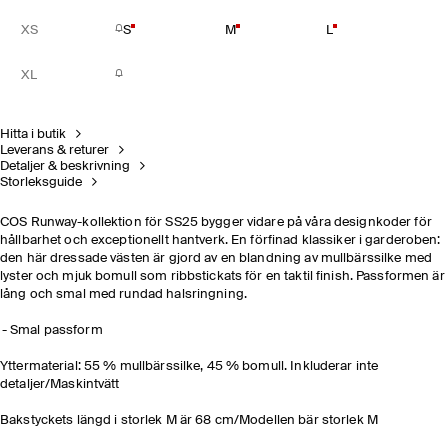
XS
S
M
L
XL
Hitta i butik
Leverans & returer
Detaljer & beskrivning
Storleksguide
COS Runway-kollektion för SS25 bygger vidare på våra designkoder för
hållbarhet och exceptionellt hantverk. En förfinad klassiker i garderoben:
den här dressade västen är gjord av en blandning av mullbärssilke med
lyster och mjuk bomull som ribbstickats för en taktil finish. Passformen är
lång och smal med rundad halsringning.
Smal passform
Yttermaterial: 55 % mullbärssilke, 45 % bomull. Inkluderar inte
detaljer/Maskintvätt
Bakstyckets längd i storlek M är 68 cm/Modellen bär storlek M