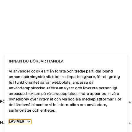
INNAN DU BÖRJAR HANDLA
Vi använder cookies från första och tredje part, däribland
annan spårningsteknik från tredjepartsutgivare, för att ge dig
full funktionalitet på vår webbplats, anpassa din
användarupplevelse, utföra analyser och leverera personligt
anpassad reklam på våra webbplatser, i våra appar och i våra
nyhetsbrev över internet och via sociala medieplattformar. För
FÖRETAGET
det ändamålet samlar vi in information om användare,
surfmönster och enheter.
Toggle more cookie information
LÄS MER
HJÄLP