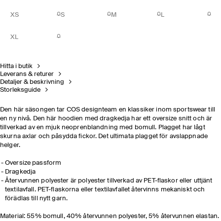
XS
S
M
L
XL
Hitta i butik
Leverans & returer
Detaljer & beskrivning
Storleksguide
Den här säsongen tar COS designteam en klassiker inom sportswear till
en ny nivå. Den här hoodien med dragkedja har ett oversize snitt och är
tillverkad av en mjuk neoprenblandning med bomull. Plagget har lågt
skurna axlar och påsydda fickor. Det ultimata plagget för avslappnade
helger.
Oversize passform
Dragkedja
Återvunnen polyester är polyester tillverkad av PET-flaskor eller uttjänt
textilavfall. PET-flaskorna eller textilavfallet återvinns mekaniskt och
förädlas till nytt garn.
Material: 55% bomull, 40% återvunnen polyester, 5% återvunnen elastan.