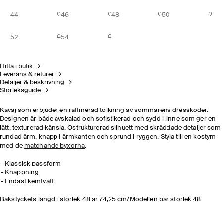
44
46
48
50
52
54
Hitta i butik
Leverans & returer
Detaljer & beskrivning
Storleksguide
Kavaj som erbjuder en raffinerad tolkning av sommarens dresskoder.
Designen är både avskalad och sofistikerad och sydd i linne som ger en
lätt, texturerad känsla. Ostrukturerad silhuett med skräddade detaljer som
rundad ärm, knapp i ärmkanten och sprund i ryggen. Styla till en kostym
med de
matchande byxorna
.
Klassisk passform
Knäppning
Endast kemtvätt
Bakstyckets längd i storlek 48 är 74,25 cm/Modellen bär storlek 48