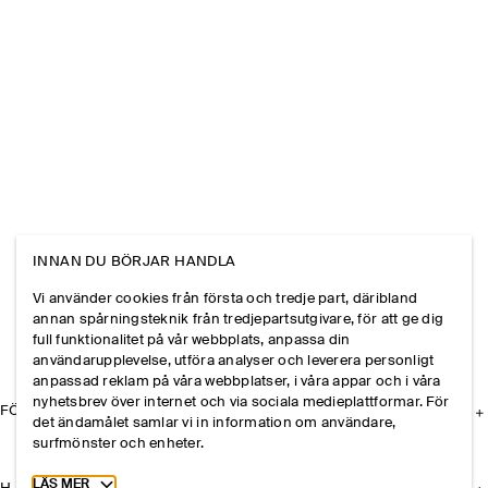
INNAN DU BÖRJAR HANDLA
Vi använder cookies från första och tredje part, däribland
annan spårningsteknik från tredjepartsutgivare, för att ge dig
full funktionalitet på vår webbplats, anpassa din
användarupplevelse, utföra analyser och leverera personligt
anpassad reklam på våra webbplatser, i våra appar och i våra
nyhetsbrev över internet och via sociala medieplattformar. För
FÖRETAGET
det ändamålet samlar vi in information om användare,
surfmönster och enheter.
Toggle more cookie information
LÄS MER