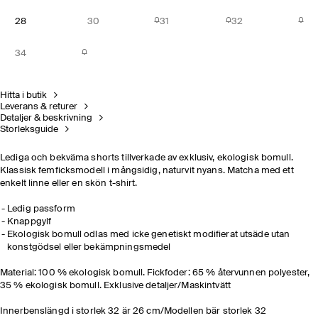
28
30
31
32
34
Hitta i butik
Leverans & returer
Detaljer & beskrivning
Storleksguide
Lediga och bekväma shorts tillverkade av exklusiv, ekologisk bomull.
Klassisk femficksmodell i mångsidig, naturvit nyans. Matcha med ett
enkelt linne eller en skön t-shirt.
Ledig passform
Knappgylf
Ekologisk bomull odlas med icke genetiskt modifierat utsäde utan
konstgödsel eller bekämpningsmedel
Material: 100 % ekologisk bomull. Fickfoder: 65 % återvunnen polyester,
35 % ekologisk bomull. Exklusive detaljer/Maskintvätt
Innerbenslängd i storlek 32 är 26 cm/Modellen bär storlek 32