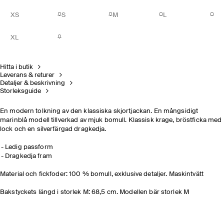
XS
S
M
L
XL
Hitta i butik
Leverans & returer
Detaljer & beskrivning
Storleksguide
En modern tolkning av den klassiska skjortjackan. En mångsidigt
marinblå modell tillverkad av mjuk bomull. Klassisk krage, bröstficka med
lock och en silverfärgad dragkedja.
Ledig passform
Dragkedja fram
Material och fickfoder: 100 % bomull, exklusive detaljer. Maskintvätt
Bakstyckets längd i storlek M: 68,5 cm. Modellen bär storlek M