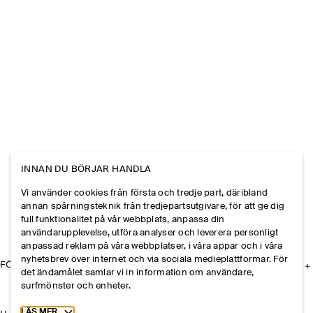
INNAN DU BÖRJAR HANDLA
Vi använder cookies från första och tredje part, däribland
annan spårningsteknik från tredjepartsutgivare, för att ge dig
full funktionalitet på vår webbplats, anpassa din
användarupplevelse, utföra analyser och leverera personligt
anpassad reklam på våra webbplatser, i våra appar och i våra
nyhetsbrev över internet och via sociala medieplattformar. För
FÖRETAGET
det ändamålet samlar vi in information om användare,
surfmönster och enheter.
Toggle more cookie information
LÄS MER