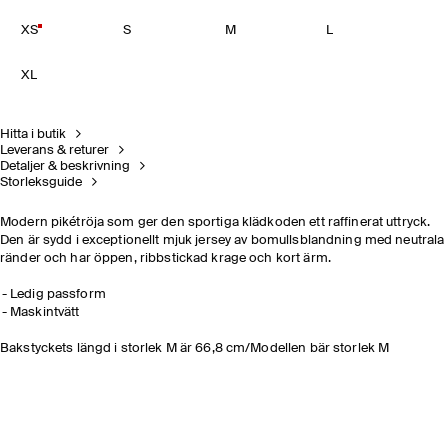
XS
S
M
L
XL
Hitta i butik
Leverans & returer
Detaljer & beskrivning
Storleksguide
Modern pikétröja som ger den sportiga klädkoden ett raffinerat uttryck.
Den är sydd i exceptionellt mjuk jersey av bomullsblandning med neutrala
ränder och har öppen, ribbstickad krage och kort ärm.
Ledig passform
Maskintvätt
Bakstyckets längd i storlek M är 66,8 cm/Modellen bär storlek M