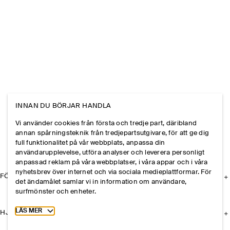
INNAN DU BÖRJAR HANDLA
Vi använder cookies från första och tredje part, däribland
annan spårningsteknik från tredjepartsutgivare, för att ge dig
full funktionalitet på vår webbplats, anpassa din
användarupplevelse, utföra analyser och leverera personligt
anpassad reklam på våra webbplatser, i våra appar och i våra
nyhetsbrev över internet och via sociala medieplattformar. För
FÖRETAGET
det ändamålet samlar vi in information om användare,
surfmönster och enheter.
Toggle more cookie information
LÄS MER
HJÄLP