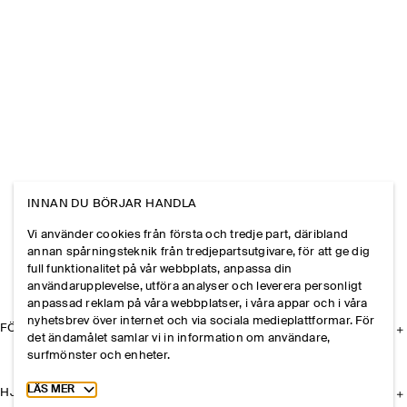
INNAN DU BÖRJAR HANDLA
Vi använder cookies från första och tredje part, däribland
annan spårningsteknik från tredjepartsutgivare, för att ge dig
full funktionalitet på vår webbplats, anpassa din
användarupplevelse, utföra analyser och leverera personligt
anpassad reklam på våra webbplatser, i våra appar och i våra
nyhetsbrev över internet och via sociala medieplattformar. För
FÖRETAGET
det ändamålet samlar vi in information om användare,
surfmönster och enheter.
Toggle more cookie information
LÄS MER
HJÄLP