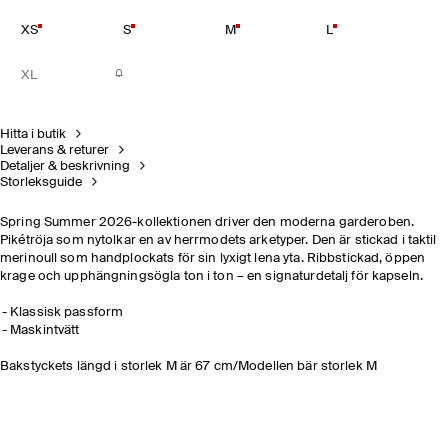
XS
S
M
L
XL
Hitta i butik
Leverans & returer
Detaljer & beskrivning
Storleksguide
Spring Summer 2026-kollektionen driver den moderna garderoben.
Pikétröja som nytolkar en av herrmodets arketyper. Den är stickad i taktil
merinoull som handplockats för sin lyxigt lena yta. Ribbstickad, öppen
krage och upphängningsögla ton i ton
– en signaturdetalj för kapseln.
Klassisk passform
Maskintvätt
Bakstyckets längd i storlek M är 67 cm/Modellen bär storlek M