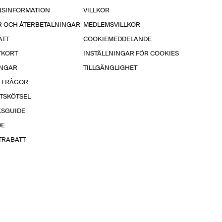
NSINFORMATION
VILLKOR
R OCH ÅTERBETALNINGAR
MEDLEMSVILLKOR
ÄTT
COOKIEMEDDELANDE
TKORT
INSTÄLLNINGAR FÖR COOKIES
INGAR
TILLGÄNGLIGHET
A FRÅGOR
TSKÖTSEL
KSGUIDE
DE
TRABATT