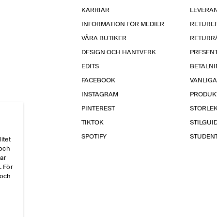
KARRIÄR
LEVERA
INFORMATION FÖR MEDIER
RETURE
VÅRA BUTIKER
RETURR
DESIGN OCH HANTVERK
PRESEN
EDITS
BETALN
FACEBOOK
VANLIG
INSTAGRAM
PRODUK
PINTEREST
STORLE
TIKTOK
STILGUI
SPOTIFY
STUDEN
itet
 och
par
. För
 och