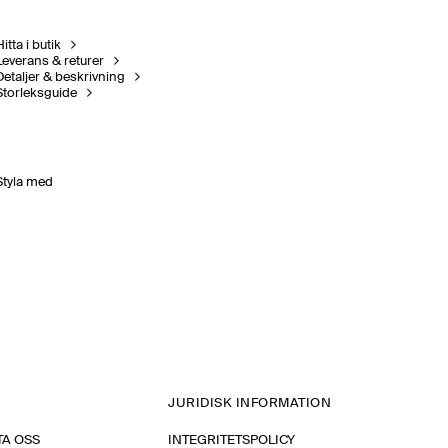
itta i butik
Leverans & returer
Detaljer & beskrivning
Storleksguide
Styla med
JURIDISK INFORMATION
A OSS
INTEGRITETSPOLICY