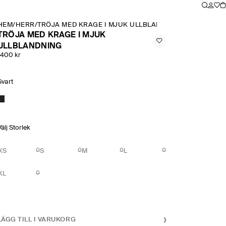
HEM
/
HERR
/
TRÖJA MED KRAGE I MJUK ULLBLANDNING
TRÖJA MED KRAGE I MJUK
ULLBLANDNING
1400 kr
Svart
Välj Storlek
XS
S
M
L
XL
LÄGG TILL I VARUKORG