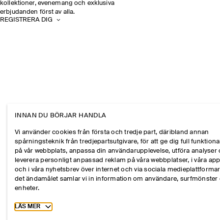
kollektioner, evenemang och exklusiva
erbjudanden först av alla.
REGISTRERA DIG
INNAN DU BÖRJAR HANDLA
Vi använder cookies från första och tredje part, däribland annan
spårningsteknik från tredjepartsutgivare, för att ge dig full funktional
på vår webbplats, anpassa din användarupplevelse, utföra analyser
leverera personligt anpassad reklam på våra webbplatser, i våra ap
och i våra nyhetsbrev över internet och via sociala medieplattformar
det ändamålet samlar vi in information om användare, surfmönster
enheter.
Toggle more cookie information
LÄS MER