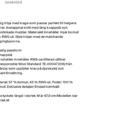
DAM
HERR
ig tröja med krage som passar perfekt till helgens
ner. Avslappnat snitt med lång knappslå och
bstickade muddar. Materialet innehåller mjuk bomull
 RWS-ull. Styla tröjan med de matchande
gingbyxorna.
edig passform
nappslå
rodukten innehåller RWS-certifierad ullfiber
Responsible Wool Standard TE-00047206) från
årdar som uppfyller krav på djurskydd och
arkförvaltning.
erial: 57 % bomull, 43 % RWS-ull. Foder: 100 %
ull. Exklusive detaljer/Endast kemtvätt
styckets längd i storlek M är 67,9 cm/Modellen bär
rlek M