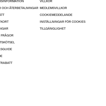
NSINFORMATION
VILLKOR
R OCH ÅTERBETALNINGAR
MEDLEMSVILLKOR
ÄTT
COOKIEMEDDELANDE
TKORT
INSTÄLLNINGAR FÖR COOKIES
INGAR
TILLGÄNGLIGHET
A FRÅGOR
TSKÖTSEL
KSGUIDE
DE
TRABATT