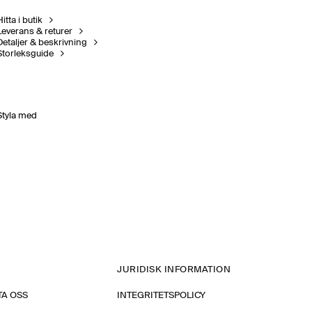
itta i butik
Leverans & returer
Detaljer & beskrivning
Storleksguide
Styla med
JURIDISK INFORMATION
A OSS
INTEGRITETSPOLICY