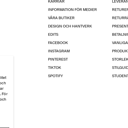
KARRIÄR
LEVERA
INFORMATION FÖR MEDIER
RETURE
VÅRA BUTIKER
RETURR
DESIGN OCH HANTVERK
PRESEN
EDITS
BETALN
FACEBOOK
VANLIG
INSTAGRAM
PRODUK
PINTEREST
STORLE
TIKTOK
STILGUI
SPOTIFY
STUDEN
itet
 och
par
. För
 och