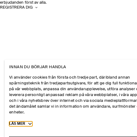
erbjudanden först av alla.
REGISTRERA DIG
INNAN DU BÖRJAR HANDLA
Vi använder cookies från första och tredje part, däribland annan
spårningsteknik från tredjepartsutgivare, för att ge dig full funktional
på vår webbplats, anpassa din användarupplevelse, utföra analyser
leverera personligt anpassad reklam på våra webbplatser, i våra ap
och i våra nyhetsbrev över internet och via sociala medieplattformar
det ändamålet samlar vi in information om användare, surfmönster
enheter.
Toggle more cookie information
LÄS MER