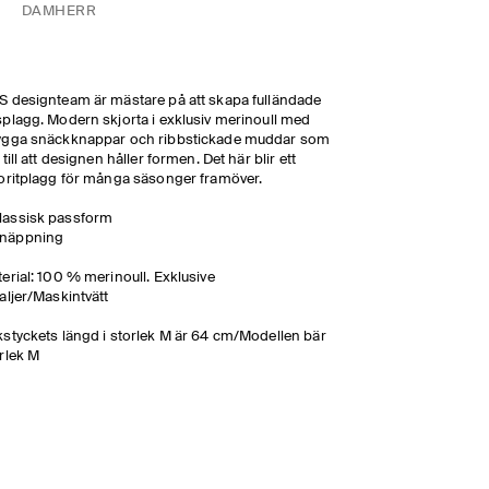
DAM
HERR
 designteam är mästare på att skapa fulländade
plagg. Modern skjorta i exklusiv merinoull med
ygga snäckknappar och ribbstickade muddar som
 till att designen håller formen. Det här blir ett
oritplagg för många säsonger framöver.
lassisk passform
näppning
erial: 100 % merinoull. Exklusive
aljer/Maskintvätt
styckets längd i storlek M är 64 cm/Modellen bär
rlek M