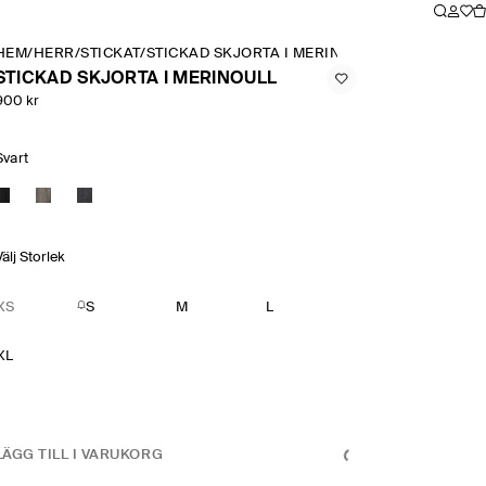
HEM
/
HERR
/
STICKAT
/
STICKAD SKJORTA I MERINOULL
STICKAD SKJORTA I MERINOULL
900 kr
Svart
Välj Storlek
XS
S
M
L
XL
LÄGG TILL I VARUKORG