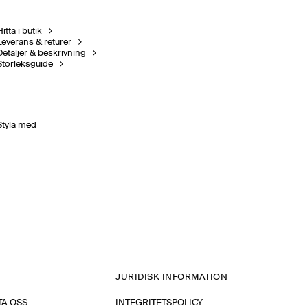
itta i butik
Leverans & returer
Detaljer & beskrivning
Storleksguide
Styla med
JURIDISK INFORMATION
A OSS
INTEGRITETSPOLICY