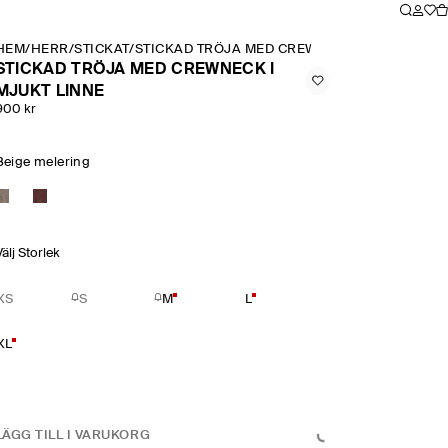
HEM
/
HERR
/
STICKAT
/
STICKAD TRÖJA MED CREWNECK I MJUKT LIN
STICKAD TRÖJA MED CREWNECK I
MJUKT LINNE
900 kr
Beige melering
Välj Storlek
XS
S
M
L
XL
LÄGG TILL I VARUKORG