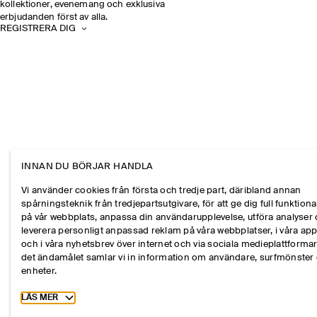
kollektioner, evenemang och exklusiva
erbjudanden först av alla.
REGISTRERA DIG
INNAN DU BÖRJAR HANDLA
Vi använder cookies från första och tredje part, däribland annan
spårningsteknik från tredjepartsutgivare, för att ge dig full funktional
på vår webbplats, anpassa din användarupplevelse, utföra analyser
leverera personligt anpassad reklam på våra webbplatser, i våra ap
och i våra nyhetsbrev över internet och via sociala medieplattformar
det ändamålet samlar vi in information om användare, surfmönster
enheter.
Toggle more cookie information
LÄS MER