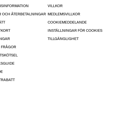
NSINFORMATION
VILLKOR
R OCH ÅTERBETALNINGAR
MEDLEMSVILLKOR
ÄTT
COOKIEMEDDELANDE
TKORT
INSTÄLLNINGAR FÖR COOKIES
INGAR
TILLGÄNGLIGHET
A FRÅGOR
TSKÖTSEL
KSGUIDE
DE
TRABATT