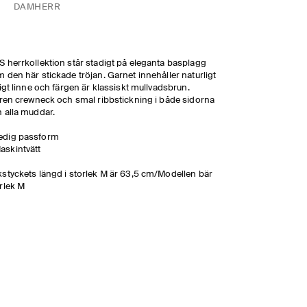
DAM
HERR
 herrkollektion står stadigt på eleganta basplagg
 den här stickade tröjan. Garnet innehåller naturligt
tigt linne och färgen är klassiskt mullvadsbrun.
lren crewneck och smal ribbstickning i både sidorna
 alla muddar.
edig passform
askintvätt
styckets längd i storlek M är 63,5 cm/Modellen bär
rlek M