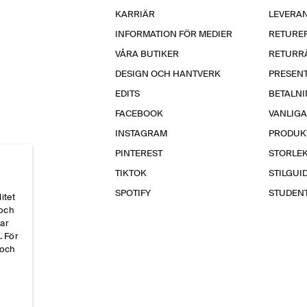
KARRIÄR
LEVERA
INFORMATION FÖR MEDIER
RETURE
VÅRA BUTIKER
RETURR
DESIGN OCH HANTVERK
PRESEN
EDITS
BETALN
FACEBOOK
VANLIG
INSTAGRAM
PRODUK
PINTEREST
STORLE
TIKTOK
STILGUI
SPOTIFY
STUDEN
itet
 och
par
. För
 och