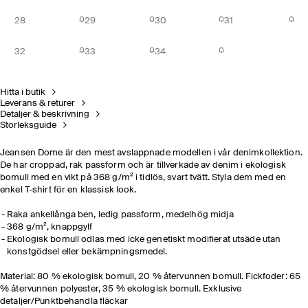
28
29
30
31
32
33
34
Hitta i butik
Leverans & returer
Detaljer & beskrivning
Storleksguide
Jeansen Dome är den mest avslappnade modellen i vår denimkollektion.
De har croppad, rak passform och är tillverkade av denim i ekologisk
bomull med en vikt på 368 g/m² i tidlös, svart tvätt. Styla dem med en
enkel T-shirt för en klassisk look.
Raka ankellånga ben, ledig passform, medelhög midja
368 g/m², knappgylf
Ekologisk bomull odlas med icke genetiskt modifierat utsäde utan
konstgödsel eller bekämpningsmedel.
Material: 80 % ekologisk bomull, 20 % återvunnen bomull. Fickfoder: 65
% återvunnen polyester, 35 % ekologisk bomull. Exklusive
detaljer/Punktbehandla fläckar