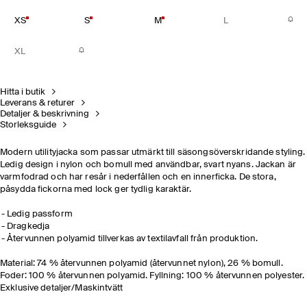
XS
S
M
L
XL
Hitta i butik
Leverans & returer
Detaljer & beskrivning
Storleksguide
Modern utilityjacka som passar utmärkt till säsongsöverskridande styling.
Ledig design i nylon och bomull med användbar, svart nyans. Jackan är
varmfodrad och har resår i nederfållen och en innerficka. De stora,
påsydda fickorna med lock ger tydlig karaktär.
Ledig passform
Dragkedja
Återvunnen polyamid tillverkas av textilavfall från produktion.
Material: 74 % återvunnen polyamid (återvunnet nylon), 26 % bomull.
Foder: 100 % återvunnen polyamid. Fyllning: 100 % återvunnen polyester.
Exklusive detaljer/Maskintvätt