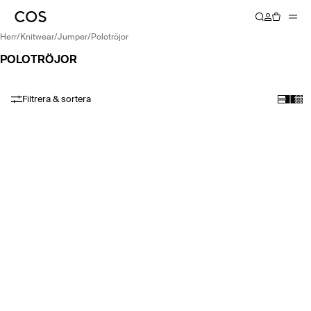
herr
/
knitwear
/
jumper
/
polotröjor
POLOTRÖJOR
Filtrera & sortera