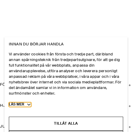
INNAN DU BÖRJAR HANDLA
Vi använder cookies från första och tredje part, däribland
annan spårningsteknik från tredjepartsutgivare, för att ge dig
full funktionalitet på vår webbplats, anpassa din
användarupplevelse, utföra analyser och leverera personligt
anpassad reklam på våra webbplatser, i våra appar och i våra
nyhetsbrev över internet och via sociala medieplattformar. För
FÖRETAGET
det ändamålet samlar vi in information om användare,
surfmönster och enheter.
Toggle more cookie information
LÄS MER
HJÄLP
TILLÅT ALLA
JURIDISK INFORMATION