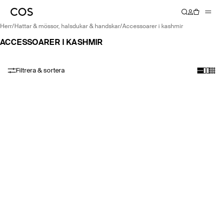
herr
/
hattar & mössor, halsdukar & handskar
/
accessoarer i kashmir
ACCESSOARER I KASHMIR
Filtrera & sortera