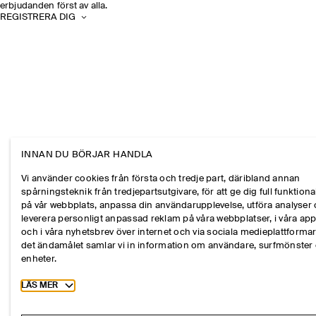
erbjudanden först av alla.
REGISTRERA DIG
INNAN DU BÖRJAR HANDLA
Vi använder cookies från första och tredje part, däribland annan
spårningsteknik från tredjepartsutgivare, för att ge dig full funktional
på vår webbplats, anpassa din användarupplevelse, utföra analyser
leverera personligt anpassad reklam på våra webbplatser, i våra ap
och i våra nyhetsbrev över internet och via sociala medieplattformar
det ändamålet samlar vi in information om användare, surfmönster
enheter.
Toggle more cookie information
LÄS MER