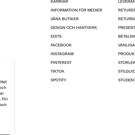
KARRIÄR
LEVERA
INFORMATION FÖR MEDIER
RETURE
VÅRA BUTIKER
RETURR
DESIGN OCH HANTVERK
PRESEN
EDITS
BETALN
FACEBOOK
VANLIG
INSTAGRAM
PRODUK
PINTEREST
STORLE
TIKTOK
STILGUI
SPOTIFY
STUDEN
itet
 och
par
. För
 och