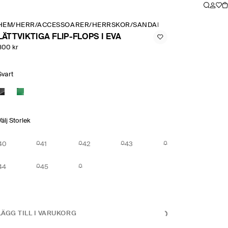
HEM
/
HERR
/
ACCESSOARER
/
HERRSKOR
/
SANDALER
/
LÄTTVIKTIGA FLI
LÄTTVIKTIGA FLIP-FLOPS I EVA
800 kr
Svart
Välj Storlek
40
41
42
43
44
45
LÄGG TILL I VARUKORG