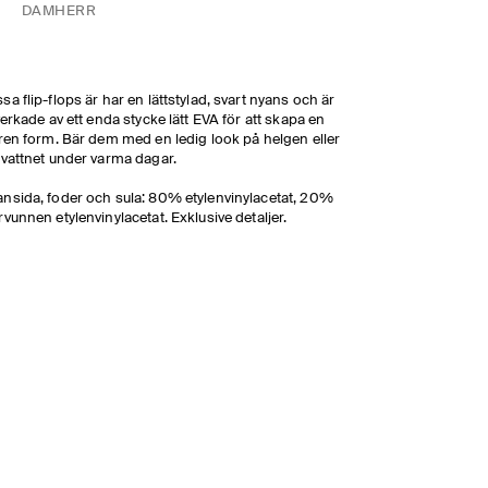
DAM
HERR
sa flip-flops är har en lättstylad, svart nyans och är
lverkade av ett enda stycke lätt EVA för att skapa en
lren form. Bär dem med en ledig look på helgen eller
 vattnet under varma dagar.
nsida, foder och sula: 80% etylenvinylacetat, 20%
rvunnen etylenvinylacetat. Exklusive detaljer.