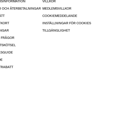
NSINFORMATION
VILLKOR
R OCH ÅTERBETALNINGAR
MEDLEMSVILLKOR
ÄTT
COOKIEMEDDELANDE
TKORT
INSTÄLLNINGAR FÖR COOKIES
INGAR
TILLGÄNGLIGHET
A FRÅGOR
TSKÖTSEL
KSGUIDE
DE
TRABATT