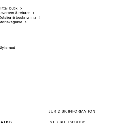
itta i butik
Leverans & returer
Detaljer & beskrivning
Storleksguide
Styla med
JURIDISK INFORMATION
A OSS
INTEGRITETSPOLICY