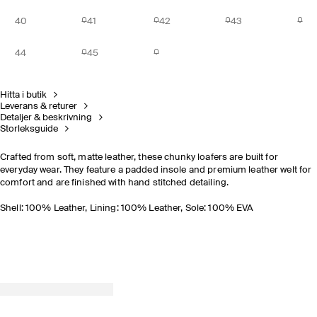
40
41
42
43
44
45
Hitta i butik
Leverans & returer
Detaljer & beskrivning
Storleksguide
Crafted from soft, matte leather, these chunky loafers are built for
everyday wear. They feature a padded insole and premium leather welt for
comfort and are finished with hand stitched detailing.
Shell: 100% Leather, Lining: 100% Leather, Sole: 100% EVA