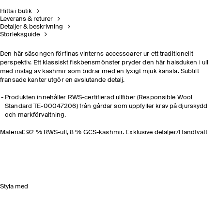
Hitta i butik
Leverans & returer
Detaljer & beskrivning
Storleksguide
Den här säsongen förfinas vinterns accessoarer ur ett traditionellt
perspektiv. Ett klassiskt fiskbensmönster pryder den här halsduken i ull
med inslag av kashmir som bidrar med en lyxigt mjuk känsla. Subtilt
fransade kanter utgör en avslutande detalj.
Produkten innehåller RWS-certifierad ullfiber (Responsible Wool
Standard TE-00047206) från gårdar som uppfyller krav på djurskydd
och markförvaltning.
Material: 92 % RWS-ull, 8 % GCS-kashmir. Exklusive detaljer/Handtvätt
Styla med