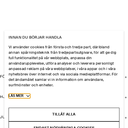
INNAN DU BÖRJAR HANDLA
Vi använder cookies från första och tredje part, däribland
annan spårningsteknik från tredjepartsutgivare, för att ge dig
full funktionalitet på vår webbplats, anpassa din
användarupplevelse, utföra analyser och leverera personligt
anpassad reklam på våra webbplatser, i våra appar och i våra
nyhetsbrev över internet och via sociala medieplattformar. För
FÖRETAGET
det ändamålet samlar vi in information om användare,
surfmönster och enheter.
Toggle more cookie information
LÄS MER
HJÄLP
TILLÅT ALLA
JURIDISK INFORMATION