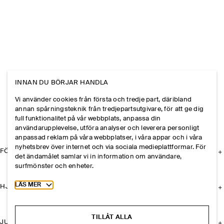
INNAN DU BÖRJAR HANDLA
Vi använder cookies från första och tredje part, däribland
annan spårningsteknik från tredjepartsutgivare, för att ge dig
full funktionalitet på vår webbplats, anpassa din
användarupplevelse, utföra analyser och leverera personligt
anpassad reklam på våra webbplatser, i våra appar och i våra
nyhetsbrev över internet och via sociala medieplattformar. För
FÖRETAGET
det ändamålet samlar vi in information om användare,
surfmönster och enheter.
Toggle more cookie information
LÄS MER
HJÄLP
TILLÅT ALLA
JURIDISK INFORMATION