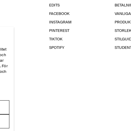
EDITS
BETALN
FACEBOOK
VANLIG
INSTAGRAM
PRODUK
PINTEREST
STORLE
TIKTOK
STILGUI
SPOTIFY
STUDEN
itet
 och
par
. För
 och