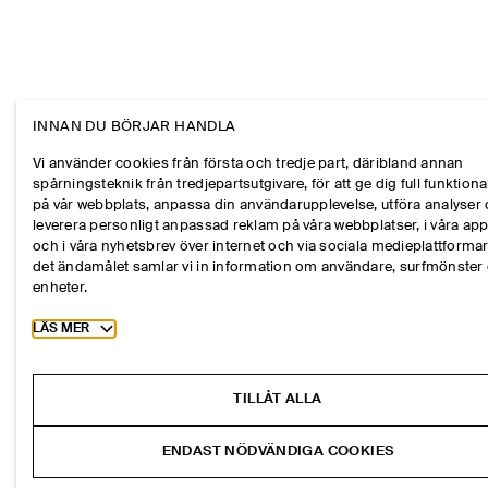
INNAN DU BÖRJAR HANDLA
Vi använder cookies från första och tredje part, däribland annan
spårningsteknik från tredjepartsutgivare, för att ge dig full funktional
på vår webbplats, anpassa din användarupplevelse, utföra analyser
leverera personligt anpassad reklam på våra webbplatser, i våra ap
och i våra nyhetsbrev över internet och via sociala medieplattformar
det ändamålet samlar vi in information om användare, surfmönster
enheter.
Toggle more cookie information
LÄS MER
TILLÅT ALLA
ENDAST NÖDVÄNDIGA COOKIES