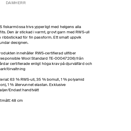
DAM
HERR
 fiskarmössa trivs ypperligt med helgens alla
fits. Den är stickad i varmt, grovt garn med RWS-ull
 ribbstickad för fin passform. Ett smalt uppvik
undar designen.
rodukten innehåller RWS-certifierad ullfiber
Responsible Wool Standard TE-00047206) från
årdar certifierade enligt höga krav på djurvälfärd och
arkförvaltning
erial: 63 % RWS-ull, 35 % bomull, 1 % polyamid
lon), 1 % återvunnet elastan. Exklusive
aljer/Endast handtvätt
tmått: 48 cm