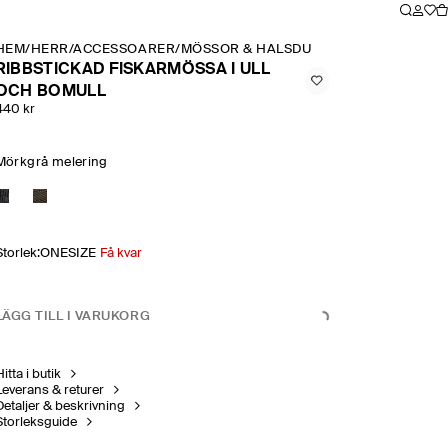
HEM
/
HERR
/
ACCESSOARER
/
MÖSSOR & HALSDUKAR
/
RIBBSTICKAD 
RIBBSTICKAD FISKARMÖSSA I ULL
OCH BOMULL
440 kr
Mörkgrå melering
Storlek
:
ONESIZE
Få kvar
LÄGG TILL I VARUKORG
itta i butik
Leverans & returer
Detaljer & beskrivning
Storleksguide