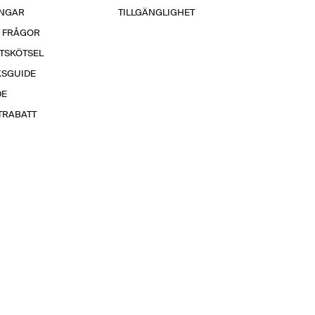
INGAR
TILLGÄNGLIGHET
A FRÅGOR
TSKÖTSEL
KSGUIDE
DE
TRABATT