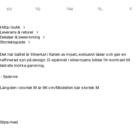
XS
S
M
L
Hitta i butik
Leverans & returer
Detaljer & beskrivning
Storleksguide
Det här bältet är tillverkat i Italien av mjukt, exklusivt läder och ger en
raffinerad syn på design. D-spännet i silvernyans bildar fin kontrast till
lädrets mörka garvning.
Spänne
Längden i storlek M är 96 cm/Modellen bär storlek M
Styla med