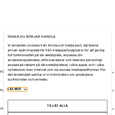
INNAN DU BÖRJAR HANDLA
Vi använder cookies från första och tredje part, däribland
annan spårningsteknik från tredjepartsutgivare, för att ge dig
full funktionalitet på vår webbplats, anpassa din
användarupplevelse, utföra analyser och leverera personligt
anpassad reklam på våra webbplatser, i våra appar och i våra
nyhetsbrev över internet och via sociala medieplattformar. För
FÖRETAGET
det ändamålet samlar vi in information om användare,
surfmönster och enheter.
Toggle more cookie information
LÄS MER
HJÄLP
TILLÅT ALLA
JURIDISK INFORMATION