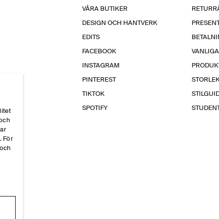
VÅRA BUTIKER
RETURR
DESIGN OCH HANTVERK
PRESEN
EDITS
BETALN
FACEBOOK
VANLIG
INSTAGRAM
PRODUK
PINTEREST
STORLE
TIKTOK
STILGUI
SPOTIFY
STUDEN
itet
 och
par
. För
 och