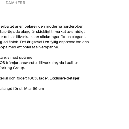
DAM
HERR
erbältet är en pelare i den moderna garderoben.
ta präglade plagg är skickligt tillverkat av smidigt
er och är tillverkat utan stickningar för en elegant,
glad finish. Det är garvat i en fyllig espressoton och
pps med ett polerat silverspänne.
tängs med spänne
OS främjar ansvarsfull tillverkning via Leather
orking Group.
erial och foder: 100% läder. Exklusive detaljer.
allängd för stl M är 96 cm