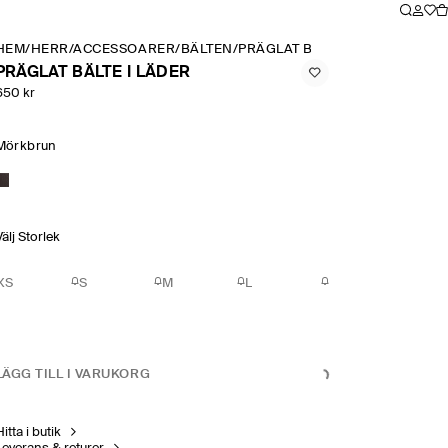
HEM
/
HERR
/
ACCESSOARER
/
BÄLTEN
/
PRÄGLAT BÄLTE I LÄDER
PRÄGLAT BÄLTE I LÄDER
650 kr
Mörkbrun
Välj Storlek
XS
S
M
L
LÄGG TILL I VARUKORG
itta i butik