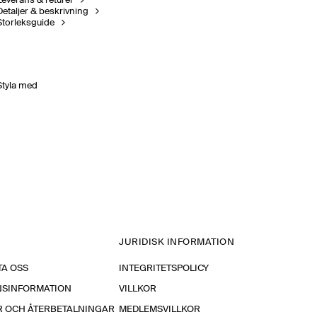
Leverans & returer
Detaljer & beskrivning
Storleksguide
Styla med
JURIDISK INFORMATION
A OSS
INTEGRITETSPOLICY
NSINFORMATION
VILLKOR
R OCH ÅTERBETALNINGAR
MEDLEMSVILLKOR