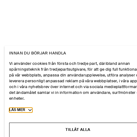
INNAN DU BÖRJAR HANDLA
Vi använder cookies från första och tredje part, däribland annan
spårningsteknik från tredjepartsutgivare, för att ge dig full funktional
på vår webbplats, anpassa din användarupplevelse, utföra analyser
leverera personligt anpassad reklam på våra webbplatser, i våra ap
och i våra nyhetsbrev över internet och via sociala medieplattformar
det ändamålet samlar vi in information om användare, surfmönster
enheter.
Toggle more cookie information
LÄS MER
TILLÅT ALLA