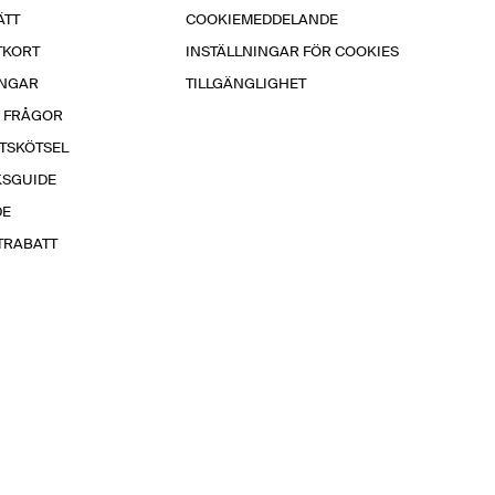
ÄTT
COOKIEMEDDELANDE
TKORT
INSTÄLLNINGAR FÖR COOKIES
INGAR
TILLGÄNGLIGHET
A FRÅGOR
TSKÖTSEL
KSGUIDE
DE
TRABATT