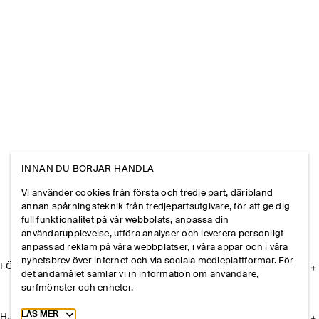
INNAN DU BÖRJAR HANDLA
Vi använder cookies från första och tredje part, däribland
annan spårningsteknik från tredjepartsutgivare, för att ge dig
full funktionalitet på vår webbplats, anpassa din
användarupplevelse, utföra analyser och leverera personligt
anpassad reklam på våra webbplatser, i våra appar och i våra
nyhetsbrev över internet och via sociala medieplattformar. För
FÖRETAGET
det ändamålet samlar vi in information om användare,
surfmönster och enheter.
Toggle more cookie information
LÄS MER
HJÄLP