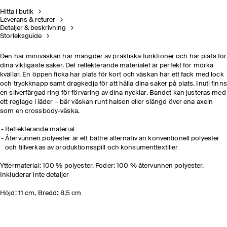
Hitta i butik
Leverans & returer
Detaljer & beskrivning
Storleksguide
Den här miniväskan har mängder av praktiska funktioner och har plats för
dina viktigaste saker. Det reflekterande materialet är perfekt för mörka
kvällar. En öppen ficka har plats för kort och väskan har ett fack med lock
och tryckknapp samt dragkedja för att hålla dina saker på plats. Inuti finns
en silverfärgad ring för förvaring av dina nycklar. Bandet kan justeras med
ett reglage i läder – bär väskan runt halsen eller slängd över ena axeln
som en crossbody-väska.
Reflekterande material
Återvunnen polyester är ett bättre alternativ än konventionell polyester
och tillverkas av produktionsspill och konsumenttextilier
Yttermaterial: 100 % polyester. Foder: 100 % återvunnen polyester.
Inkluderar inte detaljer
Höjd: 11 cm, Bredd: 8,5 cm