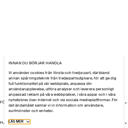
INNAN DU BÖRJAR HANDLA
Vi använder cookies från första och tredje part, däribland
annan spårningsteknik från tredjepartsutgivare, för att ge dig
full funktionalitet på vår webbplats, anpassa din
användarupplevelse, utföra analyser och leverera personligt
anpassad reklam på våra webbplatser, i våra appar och i våra
nyhetsbrev över internet och via sociala medieplattformar. För
FÖRETAGET
det ändamålet samlar vi in information om användare,
surfmönster och enheter.
Toggle more cookie information
LÄS MER
HJÄLP