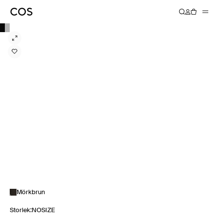
Mörkbrun
Storlek
:
NOSIZE