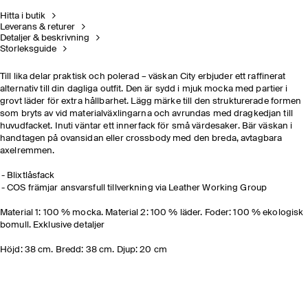
Hitta i butik
Leverans & returer
Detaljer & beskrivning
Storleksguide
Till lika delar praktisk och polerad – väskan City erbjuder ett raffinerat
alternativ till din dagliga outfit. Den är sydd i mjuk mocka med partier i
grovt läder för extra hållbarhet. Lägg märke till den strukturerade formen
som bryts av vid materialväxlingarna och avrundas med dragkedjan till
huvudfacket. Inuti väntar ett innerfack för små värdesaker. Bär väskan i
handtagen på ovansidan eller crossbody med den breda, avtagbara
axelremmen.
Blixtlåsfack
COS främjar ansvarsfull tillverkning via Leather Working Group
Material 1: 100 % mocka. Material 2: 100 % läder. Foder: 100 % ekologisk
bomull. Exklusive detaljer
Höjd: 38 cm. Bredd: 38 cm. Djup: 20 cm