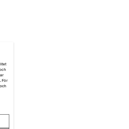
itet
 och
Hem
/
Gift Guide
par
. För
 och