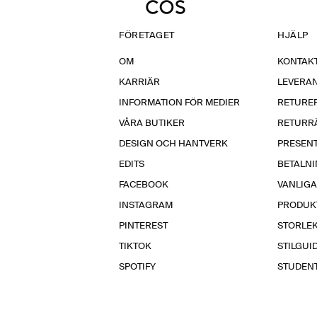
FÖRETAGET
HJÄLP
OM
KONTAKT
KARRIÄR
LEVERA
INFORMATION FÖR MEDIER
RETURE
VÅRA BUTIKER
RETURR
DESIGN OCH HANTVERK
PRESEN
EDITS
BETALN
FACEBOOK
VANLIG
INSTAGRAM
PRODUK
PINTEREST
STORLE
TIKTOK
STILGUI
SPOTIFY
STUDEN