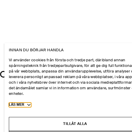
INNAN DU BÖRJAR HANDLA
Vi använder cookies från första och tredje part, däribland annan
spårningsteknik från tredjepartsutgivare, för att ge dig full funktional
på vår webbplats, anpassa din användarupplevelse, utföra analyser
leverera personligt anpassad reklam på våra webbplatser, i våra ap
och i våra nyhetsbrev över internet och via sociala medieplattformar
det ändamålet samlar vi in information om användare, surfmönster
enheter.
Toggle more cookie information
LÄS MER
TILLÅT ALLA