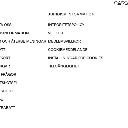
JURIDISK INFORMATION
A OSS
INTEGRITETSPOLICY
NSINFORMATION
VILLKOR
R OCH ÅTERBETALNINGAR
MEDLEMSVILLKOR
ÄTT
COOKIEMEDDELANDE
TKORT
INSTÄLLNINGAR FÖR COOKIES
INGAR
TILLGÄNGLIGHET
A FRÅGOR
TSKÖTSEL
KSGUIDE
DE
TRABATT