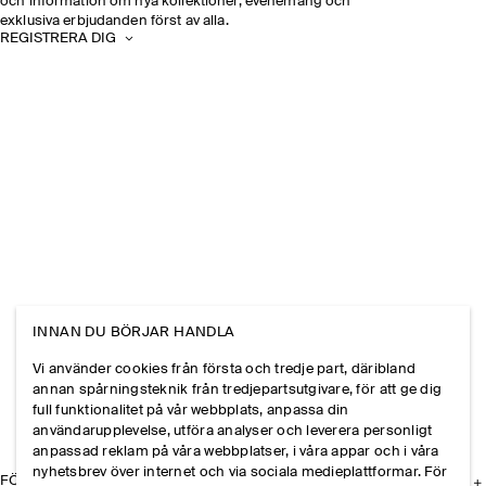
och information om nya kollektioner, evenemang och
exklusiva erbjudanden först av alla.
REGISTRERA DIG
INNAN DU BÖRJAR HANDLA
Vi använder cookies från första och tredje part, däribland
annan spårningsteknik från tredjepartsutgivare, för att ge dig
full funktionalitet på vår webbplats, anpassa din
användarupplevelse, utföra analyser och leverera personligt
anpassad reklam på våra webbplatser, i våra appar och i våra
nyhetsbrev över internet och via sociala medieplattformar. För
FÖRETAGET